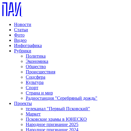
Новости
Статьи
Фото
Видео
Инфографика
Рубрики
Политика
Экономика
Общество
Происшествия
Соцсфера
Культура
Спорт
Страна и мир
Радиостанция "Серебряный дождь"
Проекты
телеканал "Первый Псковский"
Маркет
Псковские храмы в ЮНЕСКО
Народное признание 2025
Народное признание 2024