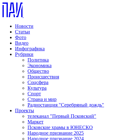
Новости
Статьи
Фото
Видео
Инфографика
Рубрики
Политика
Экономика
Общество
Происшествия
Соцсфера
Культура
Спорт
Страна и мир
Радиостанция "Серебряный дождь"
Проекты
телеканал "Первый Псковский"
Маркет
Псковские храмы в ЮНЕСКО
Народное признание 2025
Народное признание 2024