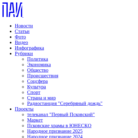
Новости
Статьи
Фото
Видео
Инфографика
Рубрики
Политика
Экономика
Общество
Происшествия
Соцсфера
Культура
Спорт
Страна и мир
Радиостанция "Серебряный дождь"
Проекты
телеканал "Первый Псковский"
Маркет
Псковские храмы в ЮНЕСКО
Народное признание 2025
Народное признание 2024