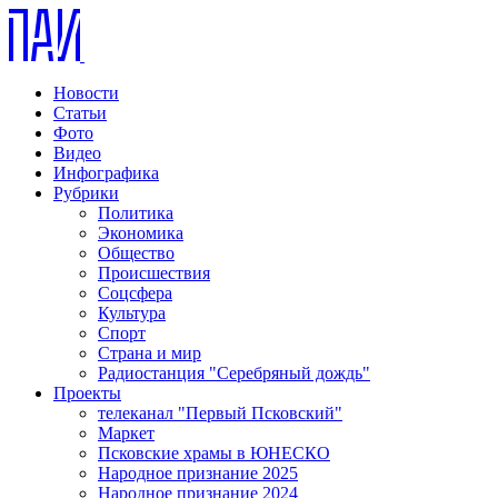
Новости
Статьи
Фото
Видео
Инфографика
Рубрики
Политика
Экономика
Общество
Происшествия
Соцсфера
Культура
Спорт
Страна и мир
Радиостанция "Серебряный дождь"
Проекты
телеканал "Первый Псковский"
Маркет
Псковские храмы в ЮНЕСКО
Народное признание 2025
Народное признание 2024