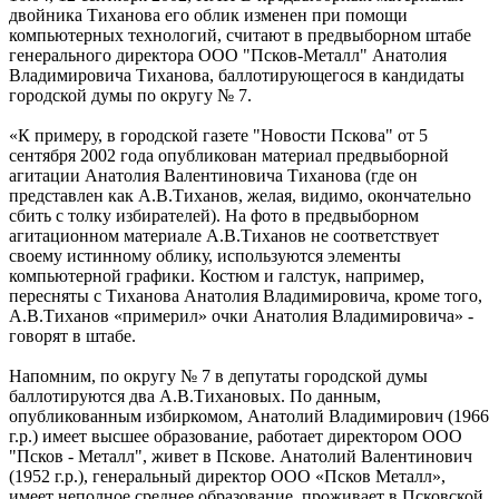
двойника Тиханова его облик изменен при помощи
компьютерных технологий, считают в предвыборном штабе
генерального директора ООО "Псков-Металл" Анатолия
Владимировича Тиханова, баллотирующегося в кандидаты
городской думы по округу № 7.
«К примеру, в городской газете "Новости Пскова" от 5
сентября 2002 года опубликован материал предвыборной
агитации Анатолия Валентиновича Тиханова (где он
представлен как А.В.Тиханов, желая, видимо, окончательно
сбить с толку избирателей). На фото в предвыборном
агитационном материале А.В.Тиханов не соответствует
своему истинному облику, используются элементы
компьютерной графики. Костюм и галстук, например,
пересняты с Тиханова Анатолия Владимировича, кроме того,
А.В.Тиханов «примерил» очки Анатолия Владимировича» -
говорят в штабе.
Напомним, по округу № 7 в депутаты городской думы
баллотируются два А.В.Тихановых. По данным,
опубликованным избиркомом, Анатолий Владимирович (1966
г.р.) имеет высшее образование, работает директором ООО
"Псков - Металл", живет в Пскове. Анатолий Валентинович
(1952 г.р.), генеральный директор ООО «Псков Металл»,
имеет неполное среднее образование, проживает в Псковской