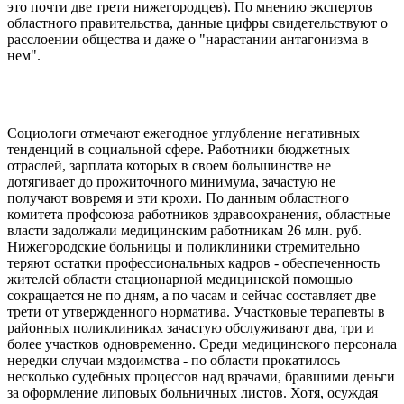
это почти две трети нижегородцев). По мнению экспертов
областного правительства, данные цифры свидетельствуют о
расслоении общества и даже о "нарастании антагонизма в
нем".
Социологи отмечают ежегодное углубление негативных
тенденций в социальной сфере. Работники бюджетных
отраслей, зарплата которых в своем большинстве не
дотягивает до прожиточного минимума, зачастую не
получают вовремя и эти крохи. По данным областного
комитета профсоюза работников здравоохранения, областные
власти задолжали медицинским работникам 26 млн. руб.
Нижегородские больницы и поликлиники стремительно
теряют остатки профессиональных кадров - обеспеченность
жителей области стационарной медицинской помощью
сокращается не по дням, а по часам и сейчас составляет две
трети от утвержденного норматива. Участковые терапевты в
районных поликлиниках зачастую обслуживают два, три и
более участков одновременно. Среди медицинского персонала
нередки случаи мздоимства - по области прокатилось
несколько судебных процессов над врачами, бравшими деньги
за оформление липовых больничных листов. Хотя, осуждая