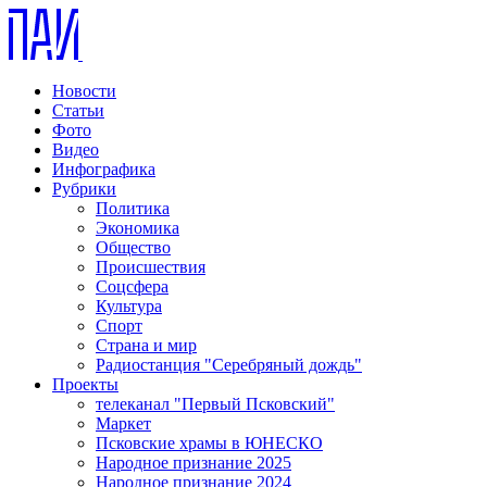
Новости
Статьи
Фото
Видео
Инфографика
Рубрики
Политика
Экономика
Общество
Происшествия
Соцсфера
Культура
Спорт
Страна и мир
Радиостанция "Серебряный дождь"
Проекты
телеканал "Первый Псковский"
Маркет
Псковские храмы в ЮНЕСКО
Народное признание 2025
Народное признание 2024