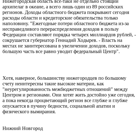
Нижегородская область все-таки не отдельно стоящий
архипелаг в океане, а всего лишь один из 89 российских
регионов. Доходы областного бюджета покрывают сегодня
расходы области и кредиторские обязательства только
наполовину. "Ежегодные потери областного бюджета из-за
несправедливого перераспределения доходов в пользу
Федерации составляют порядка четырех миллиардов рублей, -
сокрушается губернатор Геннадий Ходырев. - Власть на
местах не заинтересована в увеличении доходов, поскольку
большую часть все равно уводит федеральный Центр".
Хотя, наверное, большинству нижегородцев по большому
счету неинтересны такие высокие материи, как
"неурегулированность межбюджетных отношений" между
Центром и регионами. Они хотят жить достойно уже сегодня,
а пока некогда процветающий регион все глубже и глубже
опускается в пучину бедности, социальной апатии и
физического вымирания.
Нижний Новгород