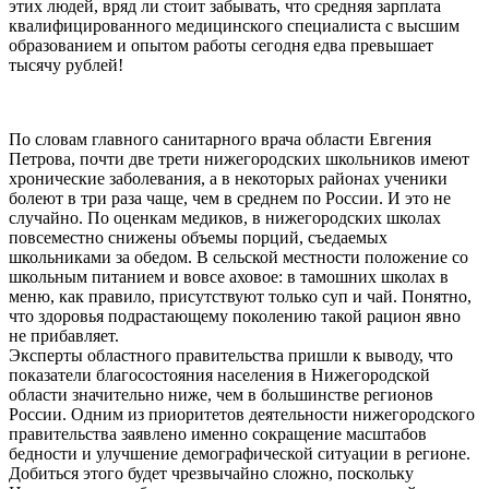
этих людей, вряд ли стоит забывать, что средняя зарплата
квалифицированного медицинского специалиста с высшим
образованием и опытом работы сегодня едва превышает
тысячу рублей!
По словам главного санитарного врача области Евгения
Петрова, почти две трети нижегородских школьников имеют
хронические заболевания, а в некоторых районах ученики
болеют в три раза чаще, чем в среднем по России. И это не
случайно. По оценкам медиков, в нижегородских школах
повсеместно снижены объемы порций, съедаемых
школьниками за обедом. В сельской местности положение со
школьным питанием и вовсе аховое: в тамошних школах в
меню, как правило, присутствуют только суп и чай. Понятно,
что здоровья подрастающему поколению такой рацион явно
не прибавляет.
Эксперты областного правительства пришли к выводу, что
показатели благосостояния населения в Нижегородской
области значительно ниже, чем в большинстве регионов
России. Одним из приоритетов деятельности нижегородского
правительства заявлено именно сокращение масштабов
бедности и улучшение демографической ситуации в регионе.
Добиться этого будет чрезвычайно сложно, поскольку