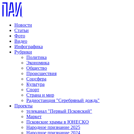
Новости
Статьи
Фото
Видео
Инфографика
Рубрики
Политика
Экономика
Общество
Происшествия
Соцсфера
Культура
Спорт
Страна и мир
Радиостанция "Серебряный дождь"
Проекты
телеканал "Первый Псковский"
Маркет
Псковские храмы в ЮНЕСКО
Народное признание 2025
Народное признание 2024