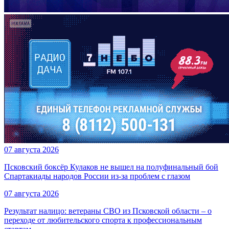
07 августа 2026
Псковский боксёр Кулаков не вышел на полуфинальный бой
Спартакиады народов России из-за проблем с глазом
07 августа 2026
Результат налицо: ветераны СВО из Псковской области – о
переходе от любительского спорта к профессиональным