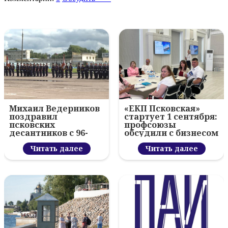
Михаил Ведерников
«ЕКП Псковская»
поздравил
стартует 1 сентября:
псковских
профсоюзы
десантников с 96-
обсудили с бизнесом
летием ВДВ и
новый цифровой
вручил награды
Читать далее
проект
Читать далее