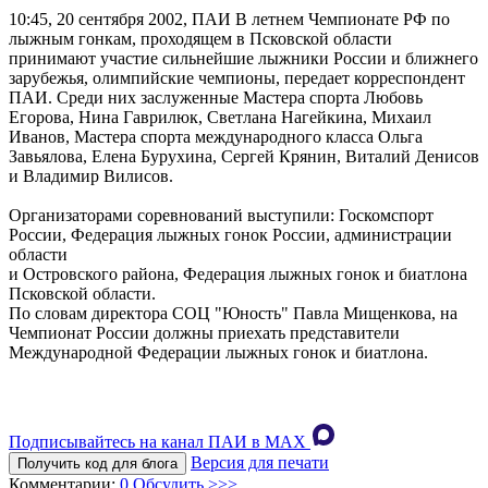
10:45, 20 сентября 2002, ПАИ
В летнем Чемпионате РФ по
лыжным гонкам, проходящем в Псковской области
принимают участие сильнейшие лыжники России и ближнего
зарубежья, олимпийские чемпионы, передает корреспондент
ПАИ. Среди них заслуженные Мастера спорта Любовь
Егорова, Нина Гаврилюк, Светлана Нагейкина, Михаил
Иванов, Мастера спорта международного класса Ольга
Завьялова, Елена Бурухина, Сергей Крянин, Виталий Денисов
и Владимир Вилисов.
Организаторами соревнований выступили: Госкомспорт
России, Федерация лыжных гонок России, администрации
области
и Островского района, Федерация лыжных гонок и биатлона
Псковской области.
По словам директора СОЦ "Юность" Павла Мищенкова, на
Чемпионат России должны приехать представители
Международной Федерации лыжных гонок и биатлона.
Подписывайтесь на канал ПАИ в MAХ
Версия для печати
Получить код для блога
Комментарии:
0
Обсудить >>>