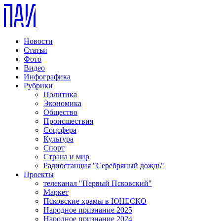
Новости
Статьи
Фото
Видео
Инфографика
Рубрики
Политика
Экономика
Общество
Происшествия
Соцсфера
Культура
Спорт
Страна и мир
Радиостанция "Серебряный дождь"
Проекты
телеканал "Первый Псковский"
Маркет
Псковские храмы в ЮНЕСКО
Народное признание 2025
Народное признание 2024