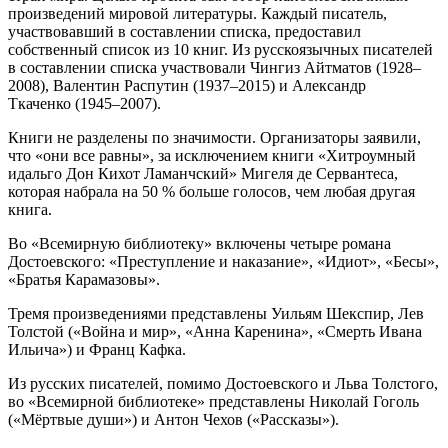
произведений мировой литературы. Каждый писатель,
участвовавший в составлении списка, предоставил
собственный список из 10 книг. Из русскоязычных писателей
в составлении списка участвовали Чингиз Айтматов (1928–
2008), Валентин Распутин (1937–2015) и Александр
Ткаченко (1945–2007).
Книги не разделены по значимости. Организаторы заявили,
что «они все равны», за исключением книги «Хитроумный
идальго Дон Кихот Ламанчский» Мигеля де Сервантеса,
которая набрала на 50 % больше голосов, чем любая другая
книга.
Во «Всемирную библиотеку» включены четыре романа
Достоевского: «Преступление и наказание», «Идиот», «Бесы»,
«Братья Карамазовы».
Тремя произведениями представлены Уильям Шекспир, Лев
Толстой («Война и мир», «Анна Каренина», «Смерть Ивана
Ильича») и Франц Кафка.
Из русских писателей, помимо Достоевского и Льва Толстого,
во «Всемирной библиотеке» представлены Николай Гоголь
(«Мёртвые души») и Антон Чехов («Рассказы»).