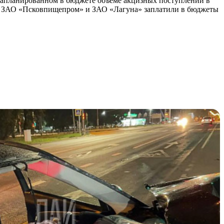
 запланированном в бюджете объеме акцизных поступлений в
 году ЗАО «Псковпищепром» и ЗАО «Лагуна» заплатили в бюджеты