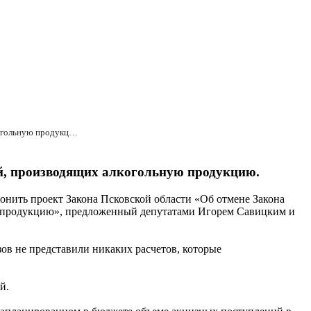
Депутаты Псковского областного Собрания сохранили государственную поддержку для предприятий, производящих алкогольную продукцию.
й, производящих алкогольную продукцию.
лонить проект Закона Псковской области «Об отмене Закона
ую продукцию», предложенный депутатами Игорем Савицким и
ов не представили никаких расчетов, которые
й.