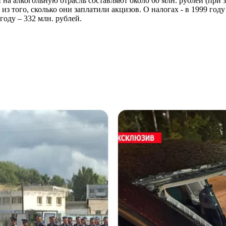
на алкогольную отрасль составляют около 60 млн. рублей (при
я из того, сколько они заплатили акцизов. О налогах - в 1999
 году – 332 млн. рублей.