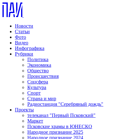
Новости
Статьи
Фото
Видео
Инфографика
Рубрики
Политика
Экономика
Общество
Происшествия
Соцсфера
Культура
Спорт
Страна и мир
Радиостанция "Серебряный дождь"
Проекты
телеканал "Первый Псковский"
Маркет
Псковские храмы в ЮНЕСКО
Народное признание 2025
Народное признание 2024