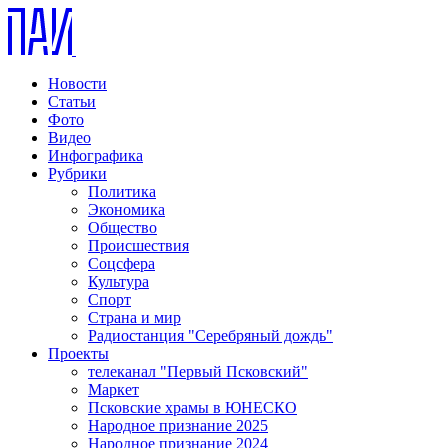
Новости
Статьи
Фото
Видео
Инфографика
Рубрики
Политика
Экономика
Общество
Происшествия
Соцсфера
Культура
Спорт
Страна и мир
Радиостанция "Серебряный дождь"
Проекты
телеканал "Первый Псковский"
Маркет
Псковские храмы в ЮНЕСКО
Народное признание 2025
Народное признание 2024