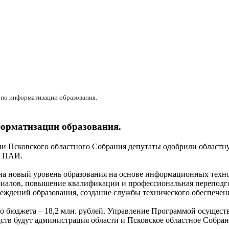
по информатизации образования.
орматизации образования.
ии Псковского областного Собрания депутаты одобрили област
т ПАИ.
на новый уровень образования на основе информационных техно
ериалов, повышение квалификации и профессиональная переподг
еждений образования, создание службы технического обеспече
бюджета – 18,2 млн. рублей. Управление Программой осуществл
ств будут администрация области и Псковское областное Собран