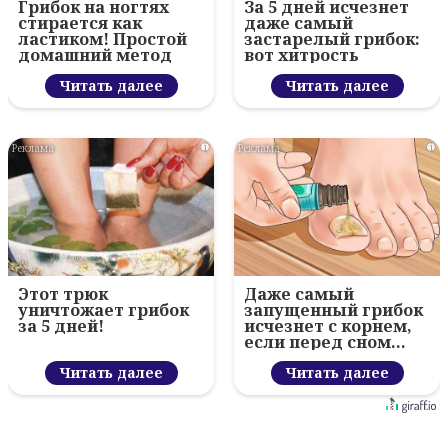
Грибок на ногтях
За 5 дней исчезнет
стирается как
даже самый
ластиком! Простой
застарелый грибок:
домашний метод
вот хитрость
Читать далее
Читать далее
i
i
Этот трюк
Даже самый
уничтожает грибок
запущенный грибок
за 5 дней!
исчезнет с корнем,
если перед сном…
Читать далее
Читать далее