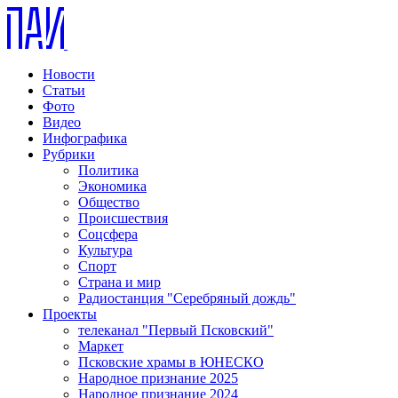
Новости
Статьи
Фото
Видео
Инфографика
Рубрики
Политика
Экономика
Общество
Происшествия
Соцсфера
Культура
Спорт
Страна и мир
Радиостанция "Серебряный дождь"
Проекты
телеканал "Первый Псковский"
Маркет
Псковские храмы в ЮНЕСКО
Народное признание 2025
Народное признание 2024