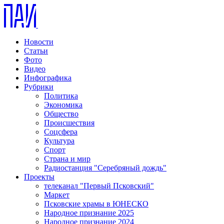
Новости
Статьи
Фото
Видео
Инфографика
Рубрики
Политика
Экономика
Общество
Происшествия
Соцсфера
Культура
Спорт
Страна и мир
Радиостанция "Серебряный дождь"
Проекты
телеканал "Первый Псковский"
Маркет
Псковские храмы в ЮНЕСКО
Народное признание 2025
Народное признание 2024