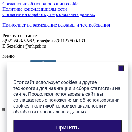
Соглашение об использовании cookie
Политика конфиденциальности
Согласие на обработку персональных данных
Прайс-лист на размещение рекламы и техтребования
Реклама на сайте
8(921)508-52-62, телефон 8(8112) 500-131
E.Sezeikina@mhpsk.ru
Меню
Слушать радио «7 небо» онлайн
Этот сайт использует cookies и другие
технологии для навигации и сбора статистики на
сайте. Продолжая использовать сайт, вы
Подпишись на группы
соглашаетесь с
положениями об использовании
ПАИ в соцсетях!
cookies
,
политикой конфиденциальности
и
обработки персональных данных
Принять