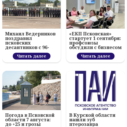
Михаил Ведерников
«ЕКП Псковская»
поздравил
стартует 1 сентября:
псковских
профсоюзы
десантников с 96-
обсудили с бизнесом
летием ВДВ и
новый цифровой
вручил награды
Читать далее
проект
Читать далее
Погода в Псковской
В Курской области
области 7 августа:
нашли зуб
до +25 и грозы
птерозавра