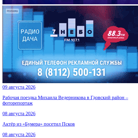
09 августа 2026
Рабочая поездка Михаила Ведерникова в Гдовский район –
фоторепортаж
08 августа 2026
Актёр из «Бумера» посетил Псков
08 августа 2026