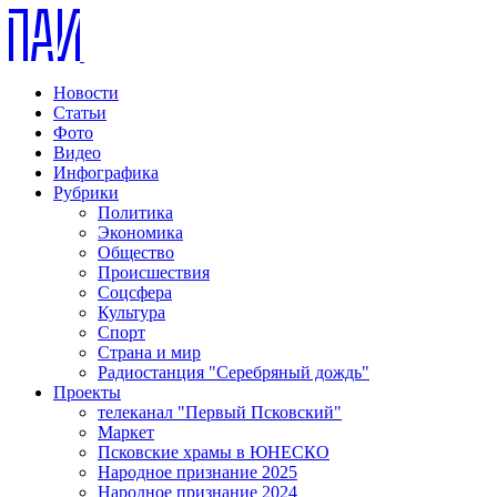
Новости
Статьи
Фото
Видео
Инфографика
Рубрики
Политика
Экономика
Общество
Происшествия
Соцсфера
Культура
Спорт
Страна и мир
Радиостанция "Серебряный дождь"
Проекты
телеканал "Первый Псковский"
Маркет
Псковские храмы в ЮНЕСКО
Народное признание 2025
Народное признание 2024