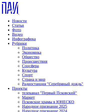
Новости
Статьи
Фото
Видео
Инфографика
Рубрики
Политика
Экономика
Общество
Происшествия
Соцсфера
Культура
Спорт
Страна и мир
Радиостанция "Серебряный дождь"
Проекты
телеканал "Первый Псковский"
Маркет
Псковские храмы в ЮНЕСКО
Народное признание 2025
Народное признание 2024