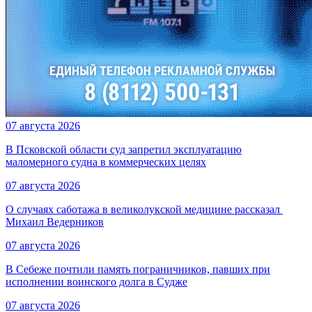
07 августа 2026
В Псковской области суд запретил эксплуатацию
маломерного судна в коммерческих целях
07 августа 2026
О случаях саботажа в великолукской медицине рассказал ​
Михаил Ведерников
07 августа 2026
В Себеже почтили память пограничников, павших при
исполнении воинского долга в Судже
07 августа 2026