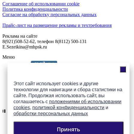
Соглашение об использовании cookie
Политика конфиденциальности
Согласие на обработку персональных данных
Прайс-лист на размещение рекламы и техтребования
Реклама на сайте
8(921)508-52-62, телефон 8(8112) 500-131
E.Sezeikina@mhpsk.ru
Меню
Слушать радио «7 небо» онлайн
Этот сайт использует cookies и другие
технологии для навигации и сбора статистики на
сайте. Продолжая использовать сайт, вы
Подпишись на группы
соглашаетесь с
положениями об использовании
ПАИ в соцсетях!
cookies
,
политикой конфиденциальности
и
обработки персональных данных
Принять