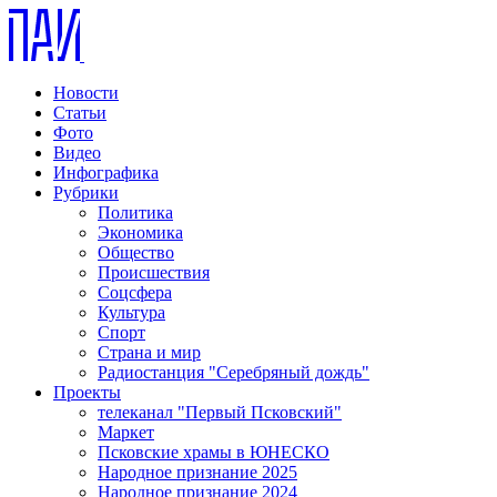
Новости
Статьи
Фото
Видео
Инфографика
Рубрики
Политика
Экономика
Общество
Происшествия
Соцсфера
Культура
Спорт
Страна и мир
Радиостанция "Серебряный дождь"
Проекты
телеканал "Первый Псковский"
Маркет
Псковские храмы в ЮНЕСКО
Народное признание 2025
Народное признание 2024