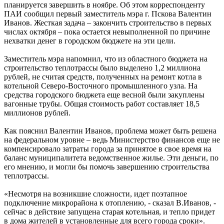
планируется завершить в ноябре. Об этом корреспонденту
ПАИ сообщил первый заместитель мэра г. Пскова Валентин
Иванов. Жесткая задача – закончить строительство в первых
числах октября – пока остается невыполненной по причине
нехватки денег в городском бюджете на эти цели.
Заместитель мэра напомнил, что из областного бюджета на
строительство теплотрассы было выделено 1,2 миллиона
рублей, не считая средств, полученных на ремонт котла в
котельной Северо-Восточного промышленного узла. На
средства городского бюджета еще весной были закуплены
вагонные трубы. Общая стоимость работ составляет 18,5
миллионов рублей.
Как пояснил Валентин Иванов, проблема может быть решена
на федеральном уровне – ведь Министерство финансов еще не
компенсировало затраты города за принятое в свое время на
баланс муниципалитета ведомственное жилье. Эти деньги, по
его мнению, и могли бы помочь завершению строительства
теплотрассы.
«Несмотря на возникшие сложности, идет поэтапное
подключение микрорайона к отоплению, - сказал В.Иванов, -
сейчас в действие запущена старая котельная, и тепло придет
в дома жителей в установленные для всего города сроки».