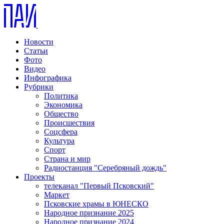
Новости
Статьи
Фото
Видео
Инфографика
Рубрики
Политика
Экономика
Общество
Происшествия
Соцсфера
Культура
Спорт
Страна и мир
Радиостанция "Серебряный дождь"
Проекты
телеканал "Первый Псковский"
Маркет
Псковские храмы в ЮНЕСКО
Народное признание 2025
Народное признание 2024