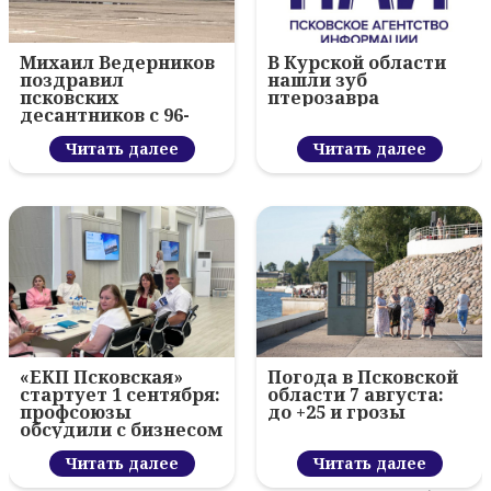
Михаил Ведерников
В Курской области
поздравил
нашли зуб
псковских
птерозавра
десантников с 96-
летием ВДВ и
вручил награды
Читать далее
Читать далее
«ЕКП Псковская»
Погода в Псковской
стартует 1 сентября:
области 7 августа:
профсоюзы
до +25 и грозы
обсудили с бизнесом
новый цифровой
проект
Читать далее
Читать далее