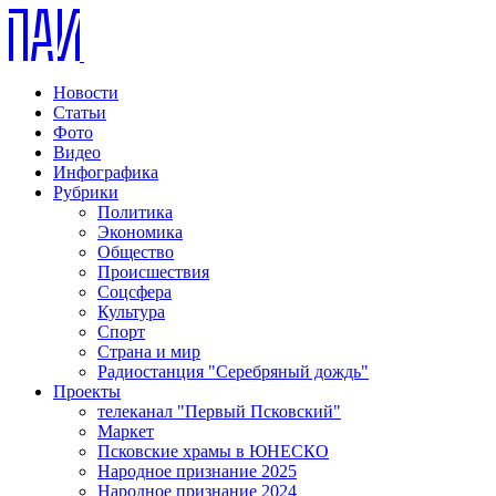
Новости
Статьи
Фото
Видео
Инфографика
Рубрики
Политика
Экономика
Общество
Происшествия
Соцсфера
Культура
Спорт
Страна и мир
Радиостанция "Серебряный дождь"
Проекты
телеканал "Первый Псковский"
Маркет
Псковские храмы в ЮНЕСКО
Народное признание 2025
Народное признание 2024