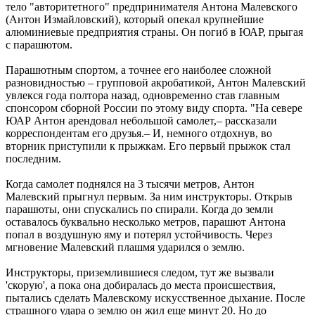
тело "авторитетного" предпринимателя Антона Малевского
(Антон Измайловский), который опекал крупнейшие
алюминиевые предприятия страны. Он погиб в ЮАР, прыгая
с парашютом.
Парашютным спортом, а точнее его наиболее сложной
разновидностью – групповой акробатикой, Антон Малевский
увлекся года полтора назад, одновременно став главным
спонсором сборной России по этому виду спорта. "На севере
ЮАР Антон арендовал небольшой самолет,– рассказали
корреспондентам его друзья.– И, немного отдохнув, во
вторник приступили к прыжкам. Его первый прыжок стал
последним.
Когда самолет поднялся на 3 тысячи метров, Антон
Малевский прыгнул первым. За ним инструкторы. Открыв
парашюты, они спускались по спирали. Когда до земли
оставалось буквально несколько метров, парашют Антона
попал в воздушную яму и потерял устойчивость. Через
мгновение Малевский плашмя ударился о землю.
Инструкторы, приземлившиеся следом, тут же вызвали
'скорую', а пока она добиралась до места происшествия,
пытались сделать Малевскому искусственное дыхание. После
страшного удара о землю он жил еще минут 20. Но до