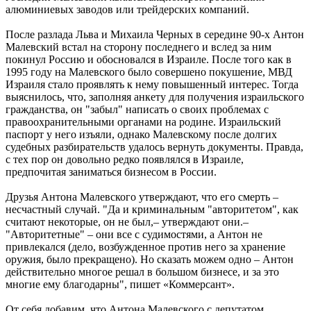
алюминиевых заводов или трейдерских компаний.
После разлада Льва и Михаила Черных в середине 90-х Антон
Малевский встал на сторону последнего и вслед за ним
покинул Россию и обосновался в Израиле. После того как в
1995 году на Малевского было совершено покушение, МВД
Израиля стало проявлять к нему повышенный интерес. Тогда
выяснилось, что, заполняя анкету для получения израильского
гражданства, он "забыл" написать о своих проблемах с
правоохранительными органами на родине. Израильский
паспорт у него изъяли, однако Малевскому после долгих
судебных разбирательств удалось вернуть документы. Правда,
с тех пор он довольно редко появлялся в Израиле,
предпочитая заниматься бизнесом в России.
Друзья Антона Малевского утверждают, что его смерть –
несчастный случай. "Да и криминальным "авторитетом", как
считают некоторые, он не был,– утверждают они.–
"Авторитетные" – они все с судимостями, а Антон не
привлекался (дело, возбужденное против него за хранение
оружия, было прекращено). Но сказать можем одно – Антон
действительно многое решал в большом бизнесе, и за это
многие ему благодарны", пишет «Коммерсант».
От себя добавим, что Антона Малевского с депутатом