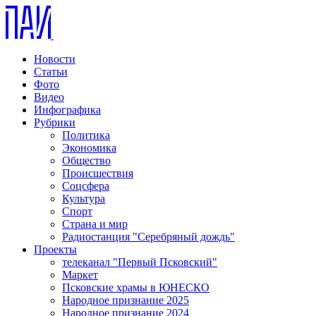
Новости
Статьи
Фото
Видео
Инфографика
Рубрики
Политика
Экономика
Общество
Происшествия
Соцсфера
Культура
Спорт
Страна и мир
Радиостанция "Серебряный дождь"
Проекты
телеканал "Первый Псковский"
Маркет
Псковские храмы в ЮНЕСКО
Народное признание 2025
Народное признание 2024