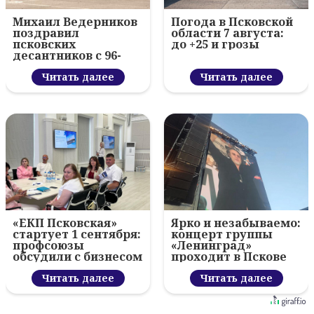
Михаил Ведерников
Погода в Псковской
поздравил
области 7 августа:
псковских
до +25 и грозы
десантников с 96-
летием ВДВ и
вручил награды
Читать далее
Читать далее
«ЕКП Псковская»
Ярко и незабываемо:
стартует 1 сентября:
концерт группы
профсоюзы
«Ленинград»
обсудили с бизнесом
проходит в Пскове
новый цифровой
проект
Читать далее
Читать далее