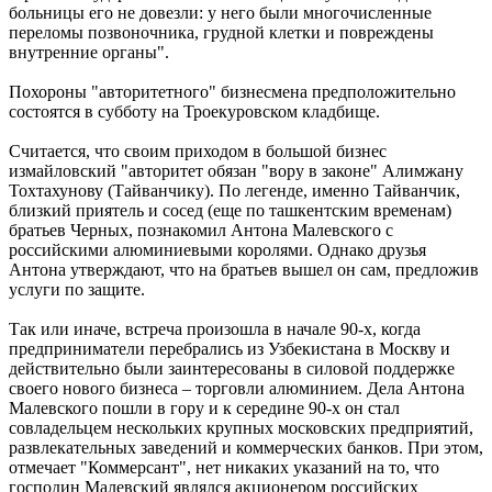
больницы его не довезли: у него были многочисленные
переломы позвоночника, грудной клетки и повреждены
внутренние органы".
Похороны "авторитетного" бизнесмена предположительно
состоятся в субботу на Троекуровском кладбище.
Считается, что своим приходом в большой бизнес
измайловский "авторитет обязан "вору в законе" Алимжану
Тохтахунову (Тайванчику). По легенде, именно Тайванчик,
близкий приятель и сосед (еще по ташкентским временам)
братьев Черных, познакомил Антона Малевского с
российскими алюминиевыми королями. Однако друзья
Антона утверждают, что на братьев вышел он сам, предложив
услуги по защите.
Так или иначе, встреча произошла в начале 90-х, когда
предприниматели перебрались из Узбекистана в Москву и
действительно были заинтересованы в силовой поддержке
своего нового бизнеса – торговли алюминием. Дела Антона
Малевского пошли в гору и к середине 90-х он стал
совладельцем нескольких крупных московских предприятий,
развлекательных заведений и коммерческих банков. При этом,
отмечает "Коммерсант", нет никаких указаний на то, что
господин Малевский являлся акционером российских