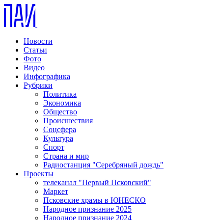
Новости
Статьи
Фото
Видео
Инфографика
Рубрики
Политика
Экономика
Общество
Происшествия
Соцсфера
Культура
Спорт
Страна и мир
Радиостанция "Серебряный дождь"
Проекты
телеканал "Первый Псковский"
Маркет
Псковские храмы в ЮНЕСКО
Народное признание 2025
Народное признание 2024