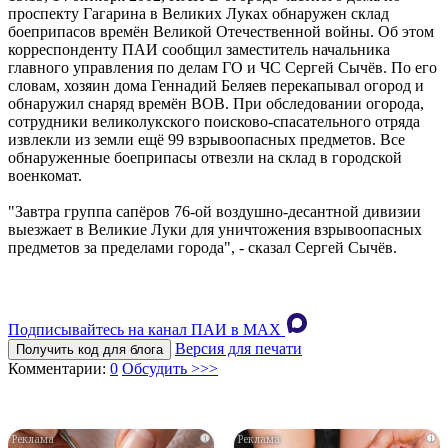
проспекту Гагарина в Великих Луках обнаружен склад
боеприпасов времён Великой Отечественной войны. Об этом
корреспонденту ПАИ сообщил заместитель начальника
главного управления по делам ГО и ЧС Сергей Сычёв. По его
словам, хозяин дома Геннадий Беляев перекапывал огород и
обнаружил снаряд времён ВОВ. При обследовании огорода,
сотрудники великолукского поисково-спасательного отряда
извлекли из земли ещё 99 взрывоопасных предметов. Все
обнаруженные боеприпасы отвезли на склад в городской
военкомат.
"Завтра группа сапёров 76-ой воздушно-десантной дивизии
выезжает в Великие Луки для уничтожения взрывоопасных
предметов за пределами города", - сказал Сергей Сычёв.
Подписывайтесь на канал ПАИ в MAХ
Версия для печати
Получить код для блога
Комментарии:
0
Обсудить >>>
i
i