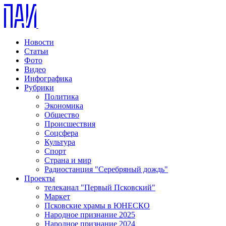
Новости
Статьи
Фото
Видео
Инфографика
Рубрики
Политика
Экономика
Общество
Происшествия
Соцсфера
Культура
Спорт
Страна и мир
Радиостанция "Серебряный дождь"
Проекты
телеканал "Первый Псковский"
Маркет
Псковские храмы в ЮНЕСКО
Народное признание 2025
Народное признание 2024