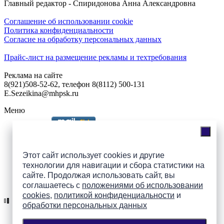
Главный редактор - Спиридонова Анна Александровна
Соглашение об использовании cookie
Политика конфиденциальности
Согласие на обработку персональных данных
Прайс-лист на размещение рекламы и техтребования
Реклама на сайте
8(921)508-52-62, телефон 8(8112) 500-131
E.Sezeikina@mhpsk.ru
Меню
Слушать радио «7 небо» онлайн
Этот сайт использует cookies и другие
технологии для навигации и сбора статистики на
сайте. Продолжая использовать сайт, вы
Подпишись на группы
соглашаетесь с
положениями об использовании
ПАИ в соцсетях!
cookies
,
политикой конфиденциальности
и
обработки персональных данных