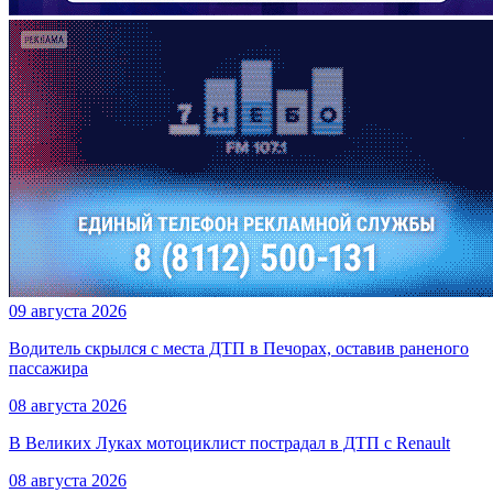
09 августа 2026
Водитель скрылся с места ДТП в Печорах, оставив раненого
пассажира
08 августа 2026
В Великих Луках мотоциклист пострадал в ДТП с Renault
08 августа 2026