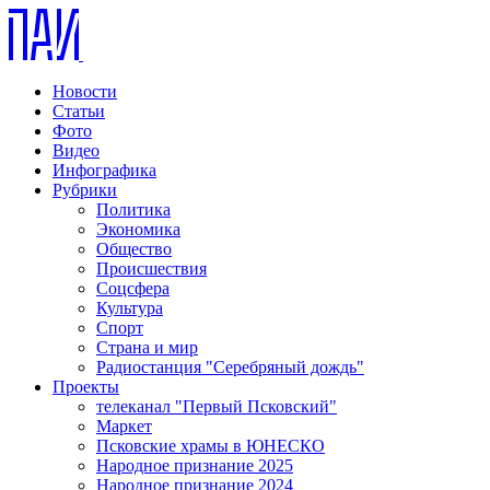
Новости
Статьи
Фото
Видео
Инфографика
Рубрики
Политика
Экономика
Общество
Происшествия
Соцсфера
Культура
Спорт
Страна и мир
Радиостанция "Серебряный дождь"
Проекты
телеканал "Первый Псковский"
Маркет
Псковские храмы в ЮНЕСКО
Народное признание 2025
Народное признание 2024