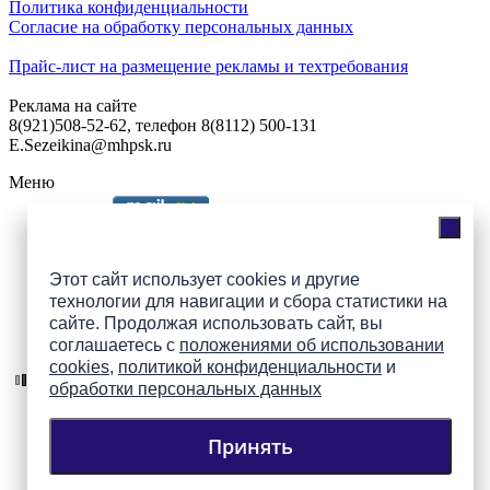
Политика конфиденциальности
Согласие на обработку персональных данных
Прайс-лист на размещение рекламы и техтребования
Реклама на сайте
8(921)508-52-62, телефон 8(8112) 500-131
E.Sezeikina@mhpsk.ru
Меню
Слушать радио «7 небо» онлайн
Этот сайт использует cookies и другие
технологии для навигации и сбора статистики на
сайте. Продолжая использовать сайт, вы
Подпишись на группы
соглашаетесь с
положениями об использовании
ПАИ в соцсетях!
cookies
,
политикой конфиденциальности
и
обработки персональных данных
Принять