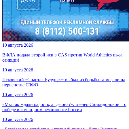
10 августа 2026
ВФЛА подала второй иск в CAS против World Athletics из-за
санкций
10 августа 2026
Псковский «Спартак Будущее» выбыл из борьбы за медали на
первенстве СЗФО
10 августа 2026
«Мы так ждали радость, а где она?»: тренер Спиридоновой – о
победе в командном чемпионате России
10 августа 2026