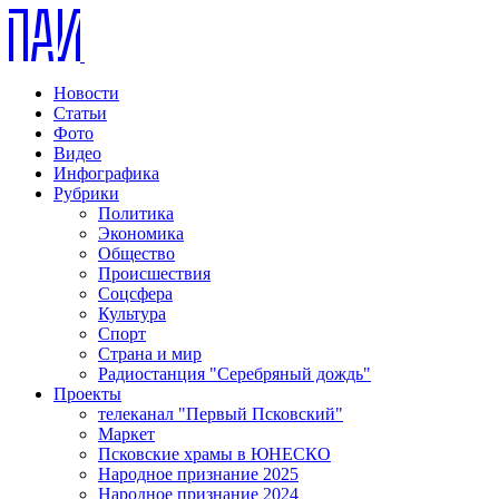
Новости
Статьи
Фото
Видео
Инфографика
Рубрики
Политика
Экономика
Общество
Происшествия
Соцсфера
Культура
Спорт
Страна и мир
Радиостанция "Серебряный дождь"
Проекты
телеканал "Первый Псковский"
Маркет
Псковские храмы в ЮНЕСКО
Народное признание 2025
Народное признание 2024