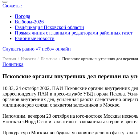
Сюжеты:
Погода
Выборы-2026
Газификация Псковской области
Прямая линия с главными редакторами районных газет
Районные новости
Слушать радио «7 небо» онлайн
Главная
Новости
Политика
Псковские органы внутренних дел перешли
Политика
Псковские органы внутренних дел перешли на у
10:33, 24 октября 2002, ПАИ
Псковские органы внутренних де
корреспонденту ПАИ в пресс-службе УВД города Пскова. Усил
органов внутренних дел, усиленная работа следственно-опер
милиционеров связан с захватом заложников в Москве.
Напомним, вечером 23 октября на юго-востоке Москвы нескол
мюзикла «Норд Ост» и захватили в заложники актеров и зрител
Прокуратура Москвы возбудила уголовное дело по факту захват