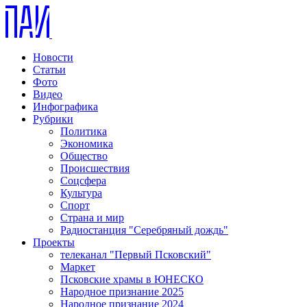
Новости
Статьи
Фото
Видео
Инфографика
Рубрики
Политика
Экономика
Общество
Происшествия
Соцсфера
Культура
Спорт
Страна и мир
Радиостанция "Серебряный дождь"
Проекты
телеканал "Первый Псковский"
Маркет
Псковские храмы в ЮНЕСКО
Народное признание 2025
Народное признание 2024