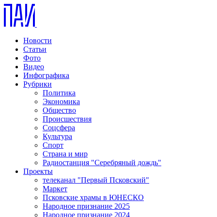
Новости
Статьи
Фото
Видео
Инфографика
Рубрики
Политика
Экономика
Общество
Происшествия
Соцсфера
Культура
Спорт
Страна и мир
Радиостанция "Серебряный дождь"
Проекты
телеканал "Первый Псковский"
Маркет
Псковские храмы в ЮНЕСКО
Народное признание 2025
Народное признание 2024