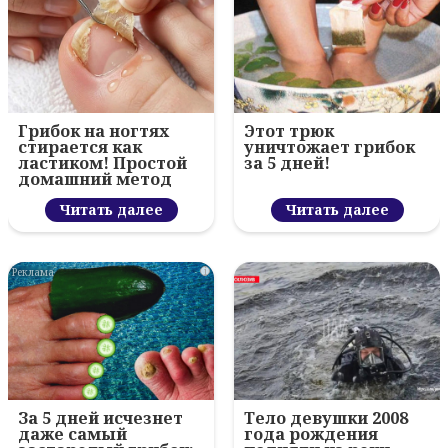
Грибок на ногтях
Этот трюк
стирается как
уничтожает грибок
ластиком! Простой
за 5 дней!
домашний метод
Читать далее
Читать далее
i
За 5 дней исчезнет
Тело девушки 2008
даже самый
года рождения