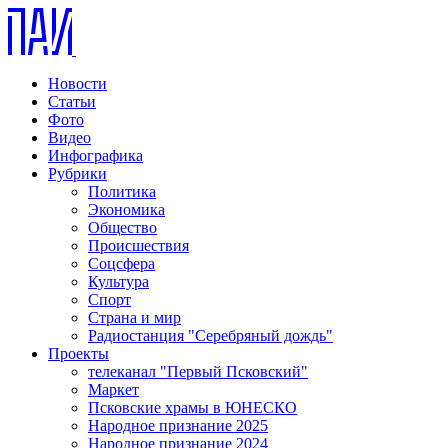
Новости
Статьи
Фото
Видео
Инфографика
Рубрики
Политика
Экономика
Общество
Происшествия
Соцсфера
Культура
Спорт
Страна и мир
Радиостанция "Серебряный дождь"
Проекты
телеканал "Первый Псковский"
Маркет
Псковские храмы в ЮНЕСКО
Народное признание 2025
Народное признание 2024