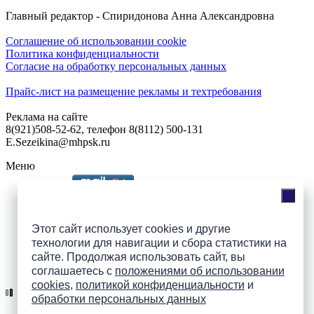
Главный редактор - Спиридонова Анна Александровна
Соглашение об использовании cookie
Политика конфиденциальности
Согласие на обработку персональных данных
Прайс-лист на размещение рекламы и техтребования
Реклама на сайте
8(921)508-52-62, телефон 8(8112) 500-131
E.Sezeikina@mhpsk.ru
Меню
Слушать радио «7 небо» онлайн
Этот сайт использует cookies и другие
технологии для навигации и сбора статистики на
сайте. Продолжая использовать сайт, вы
Подпишись на группы
соглашаетесь с
положениями об использовании
ПАИ в соцсетях!
cookies
,
политикой конфиденциальности
и
обработки персональных данных