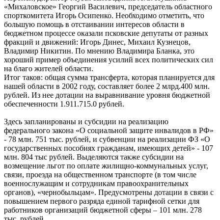
«Михаловское» Георгий Василевич, председатель областного
спорткомитета Игорь Осипенко. Необходимо отметить, что
большую помощь в отстаивании интересов области в
бюджетном процессе оказали псковские депутаты от разных
фракций и движений: Игорь Динес, Михаил Кузнецов,
Владимир Никитин. По мнению Владимира Бланка, это
хороший пример объединения усилий всех политических сил
на благо жителей области.
Итог таков: общая сумма трансферта, которая планируется для
нашей области в 2002 году, составляет более 2 млрд.400 млн.
рублей. Из нее дотации на выравнивание уровня бюджетной
обеспеченности 1.911.715.0 рублей.
Здесь запланированы и субсидии на реализацию
федерального закона «О социальной защите инвалидов в РФ»
- 78 млн. 751 тыс. рублей, и субвенции на реализации ФЗ «О
государственных пособиях гражданам, имеющих детей» - 107
млн. 804 тыс рублей. Выделяются также субсидии на
возмещение льгот по оплате жилищно-коммунальных услуг,
связи, проезда на общественном транспорте (в том числе
военнослужащим и сотрудникам правоохранительных
органов), «чернобыльцам». Предусмотрены дотации в связи с
повышением первого разряда единой тарифной сетки для
работников организаций бюджетной сферы – 101 млн. 278
тыс. рублей.