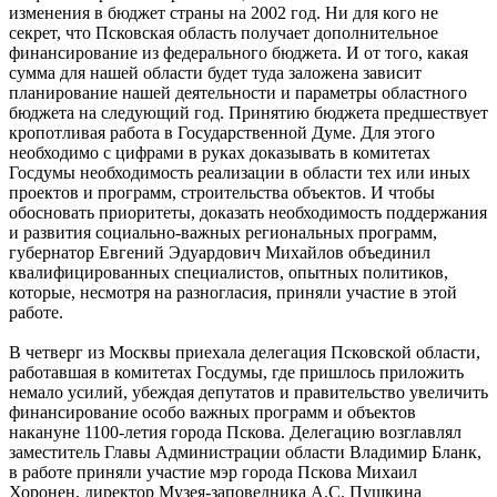
изменения в бюджет страны на 2002 год. Ни для кого не
секрет, что Псковская область получает дополнительное
финансирование из федерального бюджета. И от того, какая
сумма для нашей области будет туда заложена зависит
планирование нашей деятельности и параметры областного
бюджета на следующий год. Принятию бюджета предшествует
кропотливая работа в Государственной Думе. Для этого
необходимо с цифрами в руках доказывать в комитетах
Госдумы необходимость реализации в области тех или иных
проектов и программ, строительства объектов. И чтобы
обосновать приоритеты, доказать необходимость поддержания
и развития социально-важных региональных программ,
губернатор Евгений Эдуардович Михайлов объединил
квалифицированных специалистов, опытных политиков,
которые, несмотря на разногласия, приняли участие в этой
работе.
В четверг из Москвы приехала делегация Псковской области,
работавшая в комитетах Госдумы, где пришлось приложить
немало усилий, убеждая депутатов и правительство увеличить
финансирование особо важных программ и объектов
накануне 1100-летия города Пскова. Делегацию возглавлял
заместитель Главы Администрации области Владимир Бланк,
в работе приняли участие мэр города Пскова Михаил
Хоронен, директор Музея-заповедника А.С. Пушкина