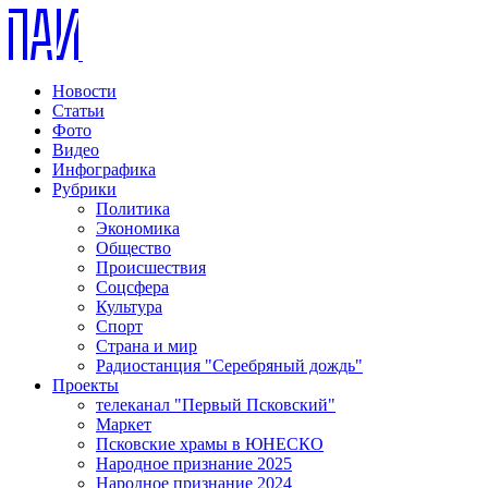
Новости
Статьи
Фото
Видео
Инфографика
Рубрики
Политика
Экономика
Общество
Происшествия
Соцсфера
Культура
Спорт
Страна и мир
Радиостанция "Серебряный дождь"
Проекты
телеканал "Первый Псковский"
Маркет
Псковские храмы в ЮНЕСКО
Народное признание 2025
Народное признание 2024