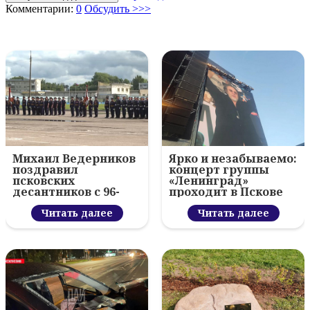
Комментарии:
0
Обсудить >>>
Михаил Ведерников
Ярко и незабываемо:
поздравил
концерт группы
псковских
«Ленинград»
десантников с 96-
проходит в Пскове
летием ВДВ и
вручил награды
Читать далее
Читать далее