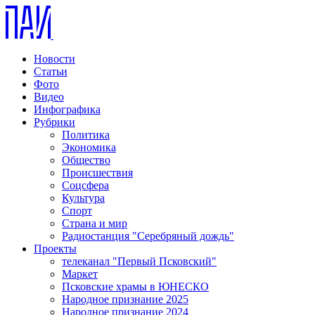
Новости
Статьи
Фото
Видео
Инфографика
Рубрики
Политика
Экономика
Общество
Происшествия
Соцсфера
Культура
Спорт
Страна и мир
Радиостанция "Серебряный дождь"
Проекты
телеканал "Первый Псковский"
Маркет
Псковские храмы в ЮНЕСКО
Народное признание 2025
Народное признание 2024