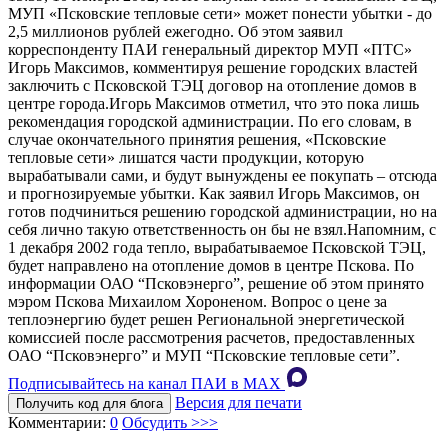
МУП «Псковские тепловые сети» может понести убытки - до
2,5 миллионов рублей ежегодно. Об этом заявил
корреспонденту ПАИ генеральный директор МУП «ПТС»
Игорь Максимов, комментируя решение городских властей
заключить с Псковской ТЭЦ договор на отопление домов в
центре города.Игорь Максимов отметил, что это пока лишь
рекомендация городской администрации. По его словам, в
случае окончательного принятия решения, «Псковские
тепловые сети» лишатся части продукции, которую
вырабатывали сами, и будут вынуждены ее покупать – отсюда
и прогнозируемые убытки. Как заявил Игорь Максимов, он
готов подчиниться решению городской администрации, но на
себя лично такую ответственность он бы не взял.Напомним, с
1 декабря 2002 года тепло, вырабатываемое Псковской ТЭЦ,
будет направлено на отопление домов в центре Пскова. По
информации ОАО “Псковэнерго”, решение об этом принято
мэром Пскова Михаилом Хороненом. Вопрос о цене за
теплоэнергию будет решен Региональной энергетической
комиссией после рассмотрения расчетов, предоставленных
ОАО “Псковэнерго” и МУП “Псковские тепловые сети”.
Подписывайтесь на канал ПАИ в MAХ
Версия для печати
Получить код для блога
Комментарии:
0
Обсудить >>>