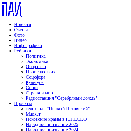
Новости
Статьи
Фото
Видео
Инфографика
Рубрики
Политика
Экономика
Общество
Происшествия
Соцсфера
Культура
Спорт
Страна и мир
Радиостанция "Серебряный дождь"
Проекты
телеканал "Первый Псковский"
Маркет
Псковские храмы в ЮНЕСКО
Народное признание 2025
Народное признание 2024