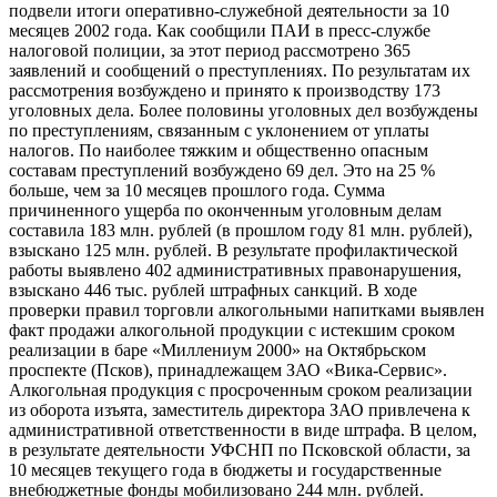
подвели итоги оперативно-служебной деятельности за 10
месяцев 2002 года. Как сообщили ПАИ в пресс-службе
налоговой полиции, за этот период рассмотрено 365
заявлений и сообщений о преступлениях. По результатам их
рассмотрения возбуждено и принято к производству 173
уголовных дела. Более половины уголовных дел возбуждены
по преступлениям, связанным с уклонением от уплаты
налогов. По наиболее тяжким и общественно опасным
составам преступлений возбуждено 69 дел. Это на 25 %
больше, чем за 10 месяцев прошлого года. Сумма
причиненного ущерба по оконченным уголовным делам
составила 183 млн. рублей (в прошлом году 81 млн. рублей),
взыскано 125 млн. рублей. В результате профилактической
работы выявлено 402 административных правонарушения,
взыскано 446 тыс. рублей штрафных санкций. В ходе
проверки правил торговли алкогольными напитками выявлен
факт продажи алкогольной продукции с истекшим сроком
реализации в баре «Миллениум 2000» на Октябрьском
проспекте (Псков), принадлежащем ЗАО «Вика-Сервис».
Алкогольная продукция с просроченным сроком реализации
из оборота изъята, заместитель директора ЗАО привлечена к
административной ответственности в виде штрафа. В целом,
в результате деятельности УФСНП по Псковской области, за
10 месяцев текущего года в бюджеты и государственные
внебюджетные фонды мобилизовано 244 млн. рублей.