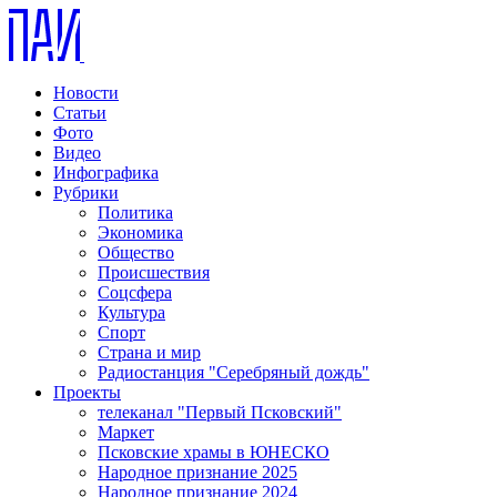
Новости
Статьи
Фото
Видео
Инфографика
Рубрики
Политика
Экономика
Общество
Происшествия
Соцсфера
Культура
Спорт
Страна и мир
Радиостанция "Серебряный дождь"
Проекты
телеканал "Первый Псковский"
Маркет
Псковские храмы в ЮНЕСКО
Народное признание 2025
Народное признание 2024