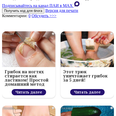
Подписывайтесь на канал ПАИ в MAХ
Версия для печати
Получить код для блога
Комментарии:
0
Обсудить >>>
i
i
Грибок на ногтях
Этот трюк
стирается как
уничтожает грибок
ластиком! Простой
за 5 дней!
домашний метод
Читать далее
Читать далее
i
i