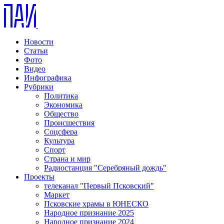
Новости
Статьи
Фото
Видео
Инфографика
Рубрики
Политика
Экономика
Общество
Происшествия
Соцсфера
Культура
Спорт
Страна и мир
Радиостанция "Серебряный дождь"
Проекты
телеканал "Первый Псковский"
Маркет
Псковские храмы в ЮНЕСКО
Народное признание 2025
Народное признание 2024