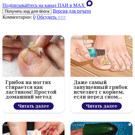
Подписывайтесь на канал ПАИ в MAХ
Версия для печати
Получить код для блога
Комментарии:
0
Обсудить >>>
i
i
Грибок на ногтях
Даже самый
стирается как
запущенный грибок
ластиком! Простой
исчезнет с корнем,
домашний метод
если перед сном…
Читать далее
Читать далее
i
i