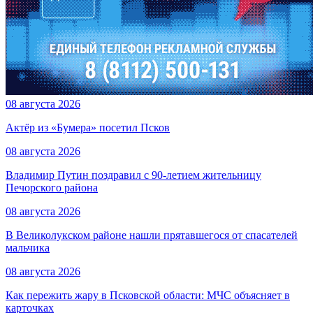
08 августа 2026
Актёр из «Бумера» посетил Псков
08 августа 2026
Владимир Путин поздравил с 90-летием жительницу
Печорского района
08 августа 2026
В Великолукском районе нашли прятавшегося от спасателей
мальчика
08 августа 2026
Как пережить жару в Псковской области: МЧС объясняет в
карточках