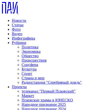
Новости
Статьи
Фото
Видео
Инфографика
Рубрики
Политика
Экономика
Общество
Происшествия
Соцсфера
Культура
Спорт
Страна и мир
Радиостанция "Серебряный дождь"
Проекты
телеканал "Первый Псковский"
Маркет
Псковские храмы в ЮНЕСКО
Народное признание 2025
Народное признание 2024