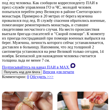
под лед человека. Как сообщили корреспонденту ПАИ в
пресс-службе управления ГО и ЧС, молодой человек
попытался перейти реку Великую в районе Снетогорского
монастыря. Примерно в 20 метрах от берега мужчина
провалился под лед. В службу спасения обратились военные,
помогающие ремонтировать монастырь, и ставшие
свидетелями несчастного случая. На место происшествия
выехали бригада спасателей и "Скорой помощи". К моменту
их приезда пострадавший при помощи военных выбрался на
берег. Мужчина, личность которого сейчас устанавливается,
доставлен в больницу. Напомним, что лед толщиной 2
сантиметра установился на реке Великой только сегодня, 14
ноября. Безопасной для нахождения человека считается
толщина льда не менее 7 см.
Подписывайтесь на канал ПАИ в MAХ
Версия для печати
Получить код для блога
Комментарии:
0
Обсудить >>>
i
i