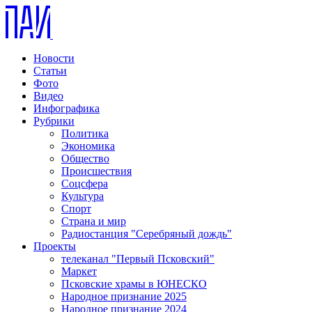
Новости
Статьи
Фото
Видео
Инфографика
Рубрики
Политика
Экономика
Общество
Происшествия
Соцсфера
Культура
Спорт
Страна и мир
Радиостанция "Серебряный дождь"
Проекты
телеканал "Первый Псковский"
Маркет
Псковские храмы в ЮНЕСКО
Народное признание 2025
Народное признание 2024