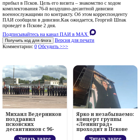
прибыл в Псков. Цель его визита – знакомство с ходом
комплектования 76-й воздушно-десантной дивизии
военнослужащими по контракту. Об этом корреспонденту
ПАИ сообщили в дивизии.Как ожидается, Георгий Шпак
проведет в Пскове 2 дня.
Подписывайтесь на канал ПАИ в MAХ
Версия для печати
Получить код для блога
Комментарии:
0
Обсудить >>>
Михаил Ведерников
Ярко и незабываемо:
поздравил
концерт группы
псковских
«Ленинград»
десантников с 96-
проходит в Пскове
летием ВДВ и
вручил награды
Читать далее
Читать далее