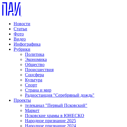
Новости
Статьи
Фото
Видео
Инфографика
Рубрики
Политика
Экономика
Общество
Происшествия
Соцсфера
Культура
Спорт
Страна и мир
Радиостанция "Серебряный дождь"
Проекты
телеканал "Первый Псковский"
Маркет
Псковские храмы в ЮНЕСКО
Народное признание 2025
Народное признание 2024