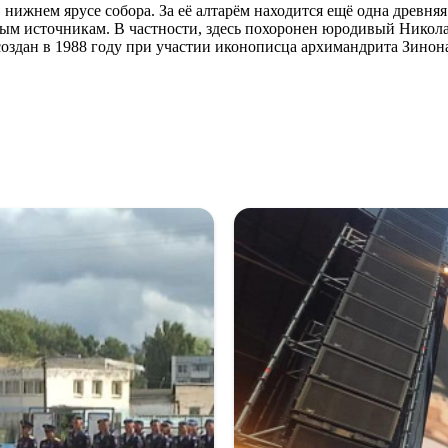
нижнем ярусе собора. За её алтарём находится ещё одна древняя
ым источникам. В частности, здесь похоронен юродивый Никола С
создан в 1988 году при участии иконописца архимандрита Зинона