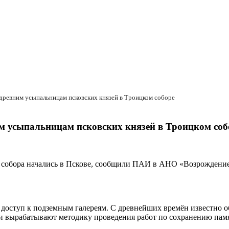
древним усыпальницам псковских князей в Троицком соборе
м усыпальницам псковских князей в Троицком соб
собора начались в Пскове, сообщили ПАИ в АНО «Возрождение о
 доступ к подземным галереям. С древнейших времён известно 
и вырабатывают методику проведения работ по сохранению памя