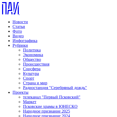
Новости
Статьи
Фото
Видео
Инфографика
Рубрики
Политика
Экономика
Общество
Происшествия
Соцсфера
Культура
Спорт
Страна и мир
Радиостанция "Серебряный дождь"
Проекты
телеканал "Первый Псковский"
Маркет
Псковские храмы в ЮНЕСКО
Народное признание 2025
Народное признание 2024