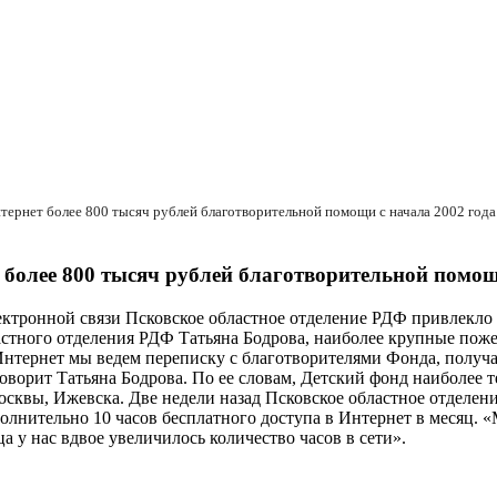
тернет более 800 тысяч рублей благотворительной помощи с начала 2002 года
более 800 тысяч рублей благотворительной помощ
ектронной связи Псковское областное отделение РДФ привлекло
астного отделения РДФ Татьяна Бодрова, наиболее крупные поже
Интернет мы ведем переписку с благотворителями Фонда, получа
оворит Татьяна Бодрова. По ее словам, Детский фонд наиболее т
сквы, Ижевска. Две недели назад Псковское областное отделени
нительно 10 часов бесплатного доступа в Интернет в месяц. «Мы
а у нас вдвое увеличилось количество часов в сети».