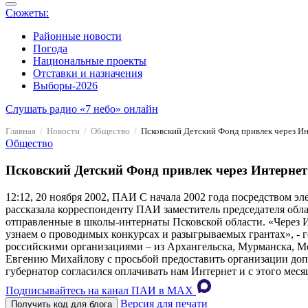
Сюжеты:
Районные новости
Погода
Национальные проекты
Отставки и назначения
Выборы-2026
Слушать радио «7 небо» онлайн
Главная
Новости
Общество
Псковский Детский Фонд привлек через Ин
Общество
Псковский Детский Фонд привлек через Интернет 
12:12, 20 ноября 2002, ПАИ
С начала 2002 года посредством эл
рассказала корреспонденту ПАИ заместитель председателя обл
отправленные в школы-интернаты Псковской области. «Через 
узнаем о проводимых конкурсах и разыгрываемых грантах», - г
российскими организациями – из Архангельска, Мурманска, Мо
Евгению Михайлову с просьбой предоставить организации допол
губернатор согласился оплачивать нам Интернет и с этого месяц
Подписывайтесь на канал ПАИ в MAХ
Версия для печати
Получить код для блога