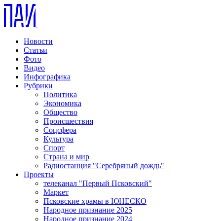
Новости
Статьи
Фото
Видео
Инфографика
Рубрики
Политика
Экономика
Общество
Происшествия
Соцсфера
Культура
Спорт
Страна и мир
Радиостанция "Серебряный дождь"
Проекты
телеканал "Первый Псковский"
Маркет
Псковские храмы в ЮНЕСКО
Народное признание 2025
Народное признание 2024