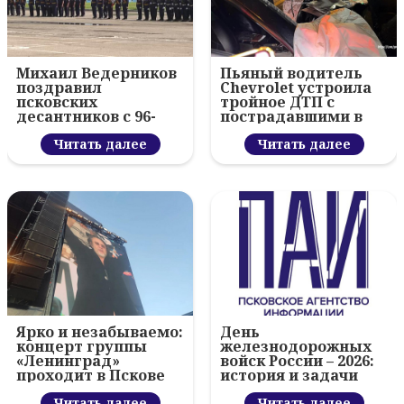
Михаил Ведерников
Пьяный водитель
поздравил
Chevrolet устроила
псковских
тройное ДТП с
десантников с 96-
пострадавшими в
летием ВДВ и
Пскове
вручил награды
Читать далее
Читать далее
Ярко и незабываемо:
День
концерт группы
железнодорожных
«Ленинград»
войск России – 2026:
проходит в Пскове
история и задачи
ЖДВ
Читать далее
Читать далее