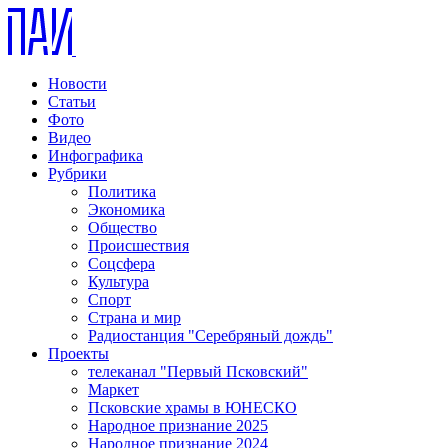
Новости
Статьи
Фото
Видео
Инфографика
Рубрики
Политика
Экономика
Общество
Происшествия
Соцсфера
Культура
Спорт
Страна и мир
Радиостанция "Серебряный дождь"
Проекты
телеканал "Первый Псковский"
Маркет
Псковские храмы в ЮНЕСКО
Народное признание 2025
Народное признание 2024