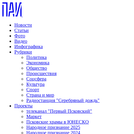
Новости
Статьи
Фото
Видео
Инфографика
Рубрики
Политика
Экономика
Общество
Происшествия
Соцсфера
Культура
Спорт
Страна и мир
Радиостанция "Серебряный дождь"
Проекты
телеканал "Первый Псковский"
Маркет
Псковские храмы в ЮНЕСКО
Народное признание 2025
Народное признание 2024