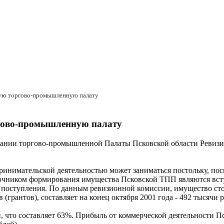
кую торгово-промышленную палату
ргово-промышленную палату
ании торгово-промышленной Палаты Псковской области Ревизио
ринимательской деятельностью может заниматься постольку, пос
очником формирования имущества Псковской ТПП являются всту
е поступления. По данным ревизионной комиссии, имущество ст
 (грантов), составляет на конец октября 2001 года - 492 тысячи
й, что составляет 63%. Прибыль от коммерческой деятельности П