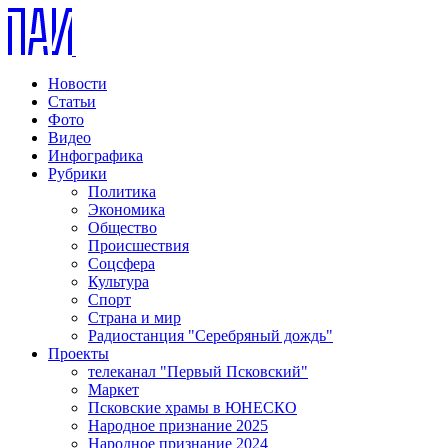
Новости
Статьи
Фото
Видео
Инфографика
Рубрики
Политика
Экономика
Общество
Происшествия
Соцсфера
Культура
Спорт
Страна и мир
Радиостанция "Серебряный дождь"
Проекты
телеканал "Первый Псковский"
Маркет
Псковские храмы в ЮНЕСКО
Народное признание 2025
Народное признание 2024