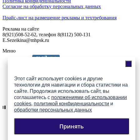
Политика конфиденциальности
Согласие на обработку персональных данных
Прайс-лист на размещение рекламы и техтребования
Реклама на сайте
8(921)508-52-62, телефон 8(8112) 500-131
E.Sezeikina@mhpsk.ru
Меню
Слушать радио «7 небо» онлайн
Этот сайт использует cookies и другие
технологии для навигации и сбора статистики на
сайте. Продолжая использовать сайт, вы
Подпишись на группы
соглашаетесь с
положениями об использовании
ПАИ в соцсетях!
cookies
,
политикой конфиденциальности
и
обработки персональных данных
Принять