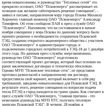
время невыполнимы, и руководство "Тепловых сетей" это
прекрасно осознает, ОАО "Псковэнерго" рассматривает их
позицию как желание саботировать решение совещания", -
заявил в письме, направленном мэру города Пскова Михаилу
Хоронену главный инженер ОАО "Псковэнерго" Александр
Тимофеев. Об этом сообщили ПАИ в пресс-службе ОАО
"Псковэнерго". Напомним, что на состоявшемся в начале
ноября совещании у мэра Пскова по данному вопросу было
принято решение о необходимости сохранения Псковской
ТЭЦ, создании открытого акционерного общества с участием
ОАО "Псковэнерго" и администрации города, и
подключению городских потребителей к ТЭЦ-18 до 1 декабря
этого года. По данным пресс-службы энергокомпании,
руководство ОАО "Псковэнерго" подготовило
соответствующий проект договора, который был основан на
ранее заключенных договорах и технически обоснован.
Однако МУП "Псковские тепловые сети", не представив
протокол разногласий к направленному им договору,
предоставила свой вариант, который включает в себя ряд
требований, заведомо невыполнимых для Псковской ТЭЦ. В
результате этого, решение совещания по вопросам подачи
тепла ПТЭЦ в город находится на грани срыва. Как считают в
пресс-службе ОАО "Псковэнерго, "главная причина - это
нежелание руководства МУП ПТС получать тепловую
энергию Псковской ТЭЦ". В четверг, 28 ноября, в