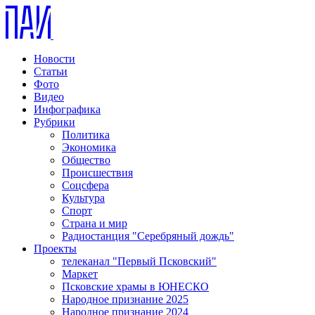
Новости
Статьи
Фото
Видео
Инфографика
Рубрики
Политика
Экономика
Общество
Происшествия
Соцсфера
Культура
Спорт
Страна и мир
Радиостанция "Серебряный дождь"
Проекты
телеканал "Первый Псковский"
Маркет
Псковские храмы в ЮНЕСКО
Народное признание 2025
Народное признание 2024