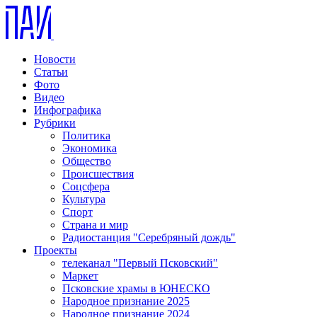
Новости
Статьи
Фото
Видео
Инфографика
Рубрики
Политика
Экономика
Общество
Происшествия
Соцсфера
Культура
Спорт
Страна и мир
Радиостанция "Серебряный дождь"
Проекты
телеканал "Первый Псковский"
Маркет
Псковские храмы в ЮНЕСКО
Народное признание 2025
Народное признание 2024