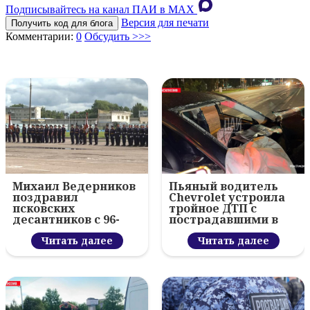
Подписывайтесь на канал ПАИ в MAХ
Версия для печати
Получить код для блога
Комментарии:
0
Обсудить >>>
Михаил Ведерников
Пьяный водитель
поздравил
Chevrolet устроила
псковских
тройное ДТП с
десантников с 96-
пострадавшими в
летием ВДВ и
Пскове
вручил награды
Читать далее
Читать далее