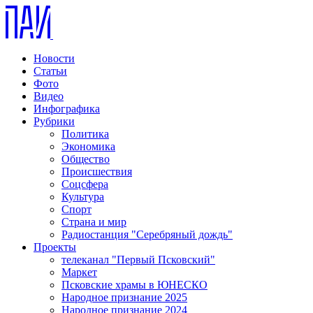
Новости
Статьи
Фото
Видео
Инфографика
Рубрики
Политика
Экономика
Общество
Происшествия
Соцсфера
Культура
Спорт
Страна и мир
Радиостанция "Серебряный дождь"
Проекты
телеканал "Первый Псковский"
Маркет
Псковские храмы в ЮНЕСКО
Народное признание 2025
Народное признание 2024