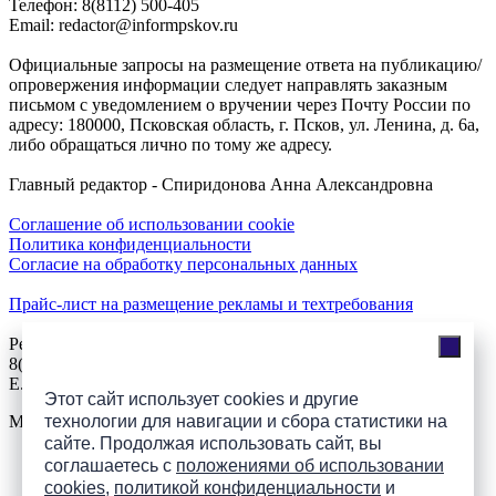
Телефон: 8(8112) 500-405
Email: redactor@informpskov.ru
Официальные запросы на размещение ответа на публикацию/
опровержения информации следует направлять заказным
письмом с уведомлением о вручении через Почту России по
адресу: 180000, Псковская область, г. Псков, ул. Ленина, д. 6а,
либо обращаться лично по тому же адресу.
Главный редактор - Спиридонова Анна Александровна
Соглашение об использовании cookie
Политика конфиденциальности
Согласие на обработку персональных данных
Прайс-лист на размещение рекламы и техтребования
Реклама на сайте
8(921)508-52-62, телефон 8(8112) 500-131
E.Sezeikina@mhpsk.ru
Этот сайт использует cookies и другие
технологии для навигации и сбора статистики на
Меню
сайте. Продолжая использовать сайт, вы
соглашаетесь с
положениями об использовании
Слушать радио «7 небо» онлайн
cookies
,
политикой конфиденциальности
и