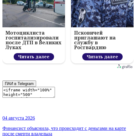
Мотоциклиста
Псковичей
госпитализировали
приглашают на
после ДТП в Великих
службу в
Луках
Росгвардию
Читать далее
Читать далее
ПАИ в Telegram
04 августа 2026
Финансист объяснила, что происходит с деньгами на карте
после смерти владельца