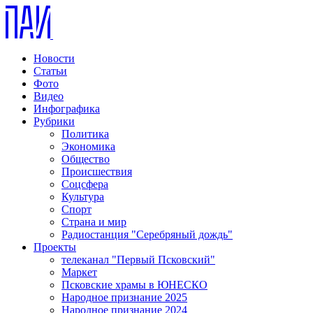
Новости
Статьи
Фото
Видео
Инфографика
Рубрики
Политика
Экономика
Общество
Происшествия
Соцсфера
Культура
Спорт
Страна и мир
Радиостанция "Серебряный дождь"
Проекты
телеканал "Первый Псковский"
Маркет
Псковские храмы в ЮНЕСКО
Народное признание 2025
Народное признание 2024