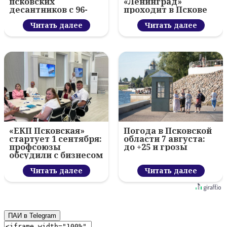
псковских
«Ленинград»
десантников с 96-
проходит в Пскове
летием ВДВ и
вручил награды
Читать далее
Читать далее
«ЕКП Псковская»
Погода в Псковской
стартует 1 сентября:
области 7 августа:
профсоюзы
до +25 и грозы
обсудили с бизнесом
новый цифровой
проект
Читать далее
Читать далее
ПАИ в Telegram