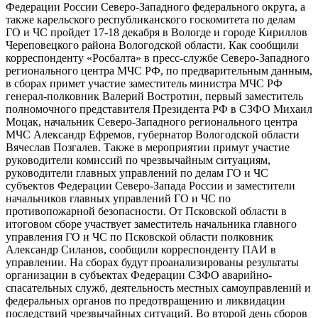
Федерации России Северо-Западного федерального округа, а
также карельского республиканского госкомитета по делам
ГО и ЧС пройдет 17-18 декабря в Вологде и городе Кириллов
Череповецкого района Вологодской области. Как сообщили
корреспонденту «Росбалта» в пресс-службе Северо-Западного
регионального центра МЧС РФ, по предварительным данным,
в сборах примет участие заместитель министра МЧС РФ
генерал-полковник Валерий Востротин, первый заместитель
полномочного представителя Президента РФ в СЗФО Михаил
Моцак, начальник Северо-Западного регионального центра
МЧС Александр Ефремов, губернатор Вологодской области
Вячеслав Позгалев. Также в мероприятии примут участие
руководители комиссий по чрезвычайным ситуациям,
руководители главных управлений по делам ГО и ЧС
субъектов Федерации Северо-Запада России и заместители
начальников главных управлений ГО и ЧС по
противопожарной безопасности. От Псковской области в
итоговом сборе участвует заместитель начальника главного
управления ГО и ЧС по Псковской области полковник
Александр Силанов, сообщили корреспонденту ПАИ в
управлении. На сборах будут проанализированы результаты
организации в субъектах Федерации СЗФО аварийно-
спасательных служб, деятельность местных самоуправлений и
федеральных органов по предотвращению и ликвидации
последствий чрезвычайных ситуаций. Во второй день сборов