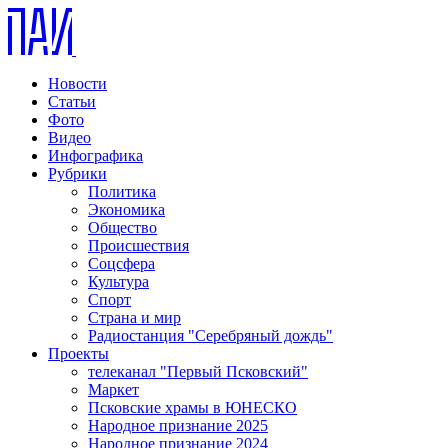
Новости
Статьи
Фото
Видео
Инфографика
Рубрики
Политика
Экономика
Общество
Происшествия
Соцсфера
Культура
Спорт
Страна и мир
Радиостанция "Серебряный дождь"
Проекты
телеканал "Первый Псковский"
Маркет
Псковские храмы в ЮНЕСКО
Народное признание 2025
Народное признание 2024