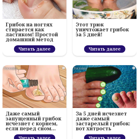
Грибок на ногтях
Этот трюк
стирается как
уничтожает грибок
ластиком! Простой
за 5 дней!
домашний метод
Читать далее
Читать далее
i
i
Даже самый
За 5 дней исчезнет
запущенный грибок
даже самый
исчезнет с корнем,
застарелый грибок:
если перед сном…
вот хитрость
Читать далее
Читать далее