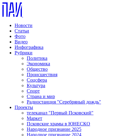
Новости
Статьи
Фото
Видео
Инфографика
Рубрики
Политика
Экономика
Общество
Происшествия
Соцсфера
Культура
Спорт
Страна и мир
Радиостанция "Серебряный дождь"
Проекты
телеканал "Первый Псковский"
Маркет
Псковские храмы в ЮНЕСКО
Народное признание 2025
Народное признание 2024