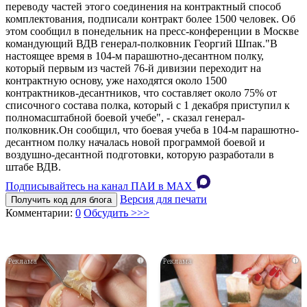
переводу частей этого соединения на контрактный способ
комплектования, подписали контракт более 1500 человек. Об
этом сообщил в понедельник на пресс-конференции в Москве
командующий ВДВ генерал-полковник Георгий Шпак."В
настоящее время в 104-м парашютно-десантном полку,
который первым из частей 76-й дивизии переходит на
контрактную основу, уже находятся около 1500
контрактников-десантников, что составляет около 75% от
списочного состава полка, который с 1 декабря приступил к
полномасштабной боевой учебе", - сказал генерал-
полковник.Он сообщил, что боевая учеба в 104-м парашютно-
десантном полку началась новой программой боевой и
воздушно-десантной подготовки, которую разработали в
штабе ВДВ.
Подписывайтесь на канал ПАИ в MAХ
Версия для печати
Получить код для блога
Комментарии:
0
Обсудить >>>
i
i