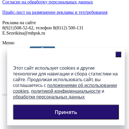
Согласие на обработку персональных данных
Прайс-лист на размещение рекламы и техтребования
Реклама на сайте
8(921)508-52-62, телефон 8(8112) 500-131
E.Sezeikina@mhpsk.ru
Меню
Слушать радио «7 небо» онлайн
Этот сайт использует cookies и другие
технологии для навигации и сбора статистики на
сайте. Продолжая использовать сайт, вы
Подпишись на группы
соглашаетесь с
положениями об использовании
ПАИ в соцсетях!
cookies
,
политикой конфиденциальности
и
обработки персональных данных
Принять