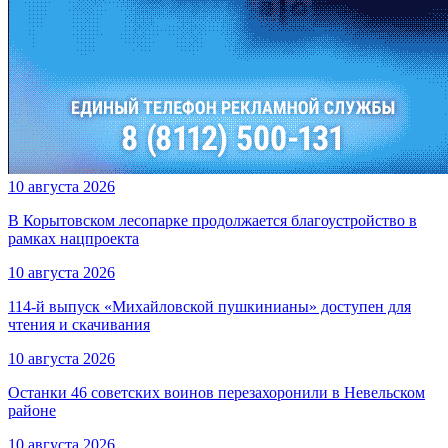
10 августа 2026
В Корытовском лесопарке продолжается благоустройство в
рамках нацпроекта
10 августа 2026
114-й выпуск «Михайловской пушкинианы» доступен для
чтения и скачивания
10 августа 2026
Останки 46 советских воинов перезахоронили в Невельском
районе
10 августа 2026