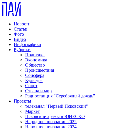
Новости
Статьи
Фото
Видео
Инфографика
Рубрики
Политика
Экономика
Общество
Происшествия
Соцсфера
Культура
Спорт
Страна и мир
Радиостанция "Серебряный дождь"
Проекты
телеканал "Первый Псковский"
Маркет
Псковские храмы в ЮНЕСКО
Народное признание 2025
Народное признание 2024