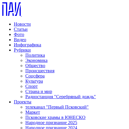
Новости
Статьи
Фото
Видео
Инфографика
Рубрики
Политика
Экономика
Общество
Происшествия
Соцсфера
Культура
Спорт
Страна и мир
Радиостанция "Серебряный дождь"
Проекты
телеканал "Первый Псковский"
Маркет
Псковские храмы в ЮНЕСКО
Народное признание 2025
Народное признание 2024