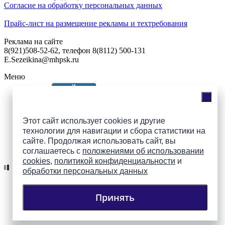
Согласие на обработку персональных данных
Прайс-лист на размещение рекламы и техтребования
Реклама на сайте
8(921)508-52-62, телефон 8(8112) 500-131
E.Sezeikina@mhpsk.ru
Меню
Слушать радио «7 небо» онлайн
Этот сайт использует cookies и другие
технологии для навигации и сбора статистики на
сайте. Продолжая использовать сайт, вы
Подпишись на группы
соглашаетесь с
положениями об использовании
ПАИ в соцсетях!
cookies
,
политикой конфиденциальности
и
обработки персональных данных
Принять