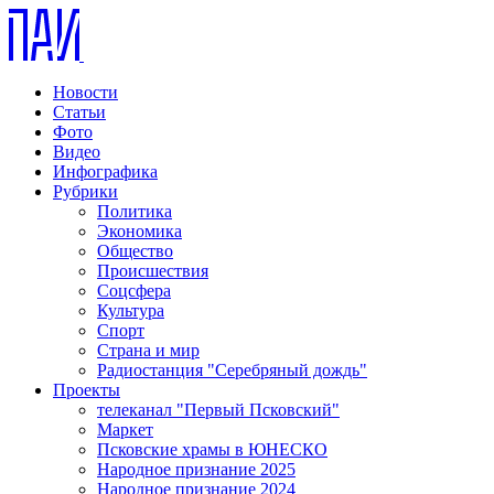
Новости
Статьи
Фото
Видео
Инфографика
Рубрики
Политика
Экономика
Общество
Происшествия
Соцсфера
Культура
Спорт
Страна и мир
Радиостанция "Серебряный дождь"
Проекты
телеканал "Первый Псковский"
Маркет
Псковские храмы в ЮНЕСКО
Народное признание 2025
Народное признание 2024