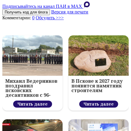
Подписывайтесь на канал ПАИ в MAХ
Версия для печати
Получить код для блога
Комментарии:
0
Обсудить >>>
Михаил Ведерников
В Пскове к 2027 году
поздравил
появится памятник
псковских
строителям
десантников с 96-
летием ВДВ и
вручил награды
Читать далее
Читать далее