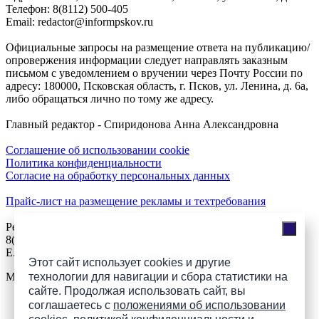
Телефон: 8(8112) 500-405
Email: redactor@informpskov.ru
Официальные запросы на размещение ответа на публикацию/
опровержения информации следует направлять заказным
письмом с уведомлением о вручении через Почту России по
адресу: 180000, Псковская область, г. Псков, ул. Ленина, д. 6а,
либо обращаться лично по тому же адресу.
Главный редактор - Спиридонова Анна Александровна
Соглашение об использовании cookie
Политика конфиденциальности
Согласие на обработку персональных данных
Прайс-лист на размещение рекламы и техтребования
Реклама на сайте
8(921)508-52-62, телефон 8(8112) 500-131
E.Sezeikina@mhpsk.ru
Этот сайт использует cookies и другие
технологии для навигации и сбора статистики на
Меню
сайте. Продолжая использовать сайт, вы
соглашаетесь с
положениями об использовании
Слушать радио «7 небо» онлайн