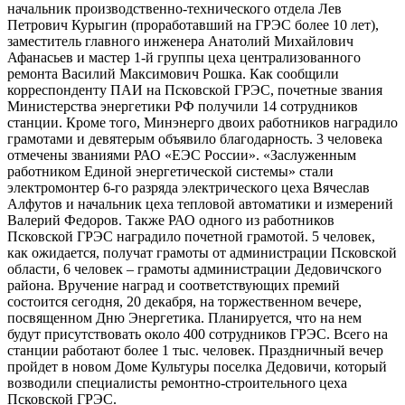
начальник производственно-технического отдела Лев
Петрович Курыгин (проработавший на ГРЭС более 10 лет),
заместитель главного инженера Анатолий Михайлович
Афанасьев и мастер 1-й группы цеха централизованного
ремонта Василий Максимович Рошка. Как сообщили
корреспонденту ПАИ на Псковской ГРЭС, почетные звания
Министерства энергетики РФ получили 14 сотрудников
станции. Кроме того, Минэнерго двоих работников наградило
грамотами и девятерым объявило благодарность. 3 человека
отмечены званиями РАО «ЕЭС России». «Заслуженным
работником Единой энергетической системы» стали
электромонтер 6-го разряда электрического цеха Вячеслав
Алфутов и начальник цеха тепловой автоматики и измерений
Валерий Федоров. Также РАО одного из работников
Псковской ГРЭС наградило почетной грамотой. 5 человек,
как ожидается, получат грамоты от администрации Псковской
области, 6 человек – грамоты администрации Дедовичского
района. Вручение наград и соответствующих премий
состоится сегодня, 20 декабря, на торжественном вечере,
посвященном Дню Энергетика. Планируется, что на нем
будут присутствовать около 400 сотрудников ГРЭС. Всего на
станции работают более 1 тыс. человек. Праздничный вечер
пройдет в новом Доме Культуры поселка Дедовичи, который
возводили специалисты ремонтно-строительного цеха
Псковской ГРЭС.