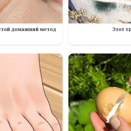
остой домашний метод
Этот т
i