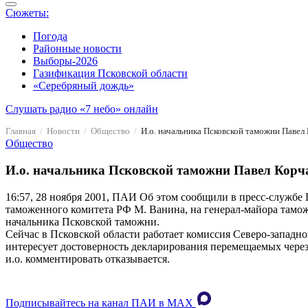
Сюжеты:
Погода
Районные новости
Выборы-2026
Газификация Псковской области
«Серебряный дождь»
Слушать радио «7 небо» онлайн
Главная
Новости
Общество
И.о. начальника Псковской таможни Павел
Общество
И.о. начальника Псковской таможни Павел Корча
16:57, 28 ноября 2001, ПАИ
Об этом сообщили в пресс-службе П
таможенного комитета РФ М. Ванина, на генерал-майора там
начальника Псковской таможни.
Сейчас в Псковской области работает комиссия Северо-западно
интересует достоверность декларирования перемещаемых чере
и.о. комментировать отказывается.
Подписывайтесь на канал ПАИ в MAХ