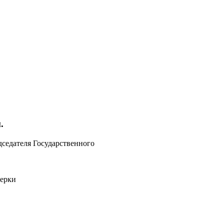
.
дседателя Государственного
верки