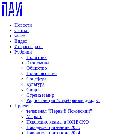
Новости
Статьи
Фото
Видео
Инфографика
Рубрики
Политика
Экономика
Общество
Происшествия
Соцсфера
Культура
Спорт
Страна и мир
Радиостанция "Серебряный дождь"
Проекты
телеканал "Первый Псковский"
Маркет
Псковские храмы в ЮНЕСКО
Народное признание 2025
Народное признание 2024