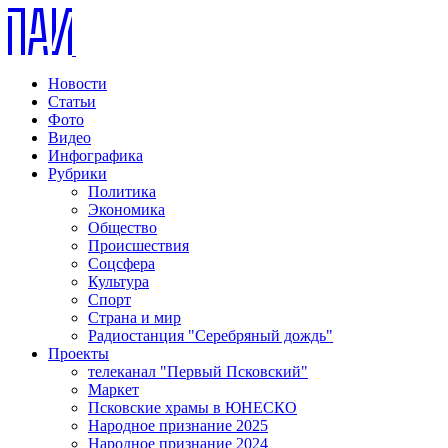
Новости
Статьи
Фото
Видео
Инфографика
Рубрики
Политика
Экономика
Общество
Происшествия
Соцсфера
Культура
Спорт
Страна и мир
Радиостанция "Серебряный дождь"
Проекты
телеканал "Первый Псковский"
Маркет
Псковские храмы в ЮНЕСКО
Народное признание 2025
Народное признание 2024