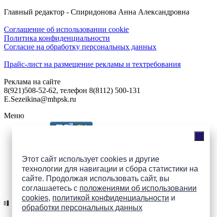
Главный редактор - Спиридонова Анна Александровна
Соглашение об использовании cookie
Политика конфиденциальности
Согласие на обработку персональных данных
Прайс-лист на размещение рекламы и техтребования
Реклама на сайте
8(921)508-52-62, телефон 8(8112) 500-131
E.Sezeikina@mhpsk.ru
Меню
Слушать радио «7 небо» онлайн
Этот сайт использует cookies и другие
технологии для навигации и сбора статистики на
сайте. Продолжая использовать сайт, вы
Подпишись на группы
соглашаетесь с
положениями об использовании
ПАИ в соцсетях!
cookies
,
политикой конфиденциальности
и
обработки персональных данных