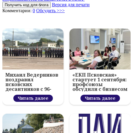
Версия для печати
Получить код для блога
Комментарии:
0
Обсудить >>>
Михаил Ведерников
«ЕКП Псковская»
поздравил
стартует 1 сентября:
псковских
профсоюзы
десантников с 96-
обсудили с бизнесом
летием ВДВ и
новый цифровой
вручил награды
Читать далее
проект
Читать далее