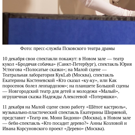
Фото: пресс-служба Псковского театра драмы
10 декабря свои спектакли покажут: в Новом зале — театр
кукол «Бродячая собачка» (Санкт-Петербург), спектакль Юрия
Устюгова «Полосатые сказки»; на Малой сцене —
Театральная лаборатория КукLab (Москва), спектакль
Екатерины Костеневской «Кто сказал «ку-ку», или Как
поросенок болел леопардозом»; на планшете Большой сцены
— Новгородский театр для детей и молодежи «Малый»,
игрушечная сказка Надежды Алексеевой «Потеряшки».
11 декабря на Малой сцене свою работу «Шёпот кастрюль»,
музыкально-пластический спектакль Екатерины Ширяевой,
представит «Театр им. Мони Бидони» (Москва), в Новом зале
— беби-спектакль «Кто посадит дерево?» Анны Козловой и
Ивана Корсуновского проект «Дерево» (Москва).