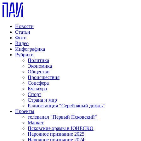
Новости
Статьи
Фото
Видео
Инфографика
Рубрики
Политика
Экономика
Общество
Происшествия
Соцсфера
Культура
Спорт
Страна и мир
Радиостанция "Серебряный дождь"
Проекты
телеканал "Первый Псковский"
Маркет
Псковские храмы в ЮНЕСКО
Народное признание 2025
Народное признание 2024