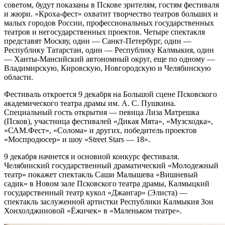
советом, будут показаны в Пскове зрителям, гостям фестиваля
и жюри. «Кроха-фест» охватит творчество театров больших и
малых городов России, профессиональных государственных
театров и негосударственных проектов. Четыре спектакля
представят Москву, один — Санкт-Петербург, один —
Республику Татарстан, один — Республику Калмыкия, один
— Ханты-Мансийский автономный округ, еще по одному —
Владимирскую, Кировскую, Новгородскую и Челябинскую
области.
Фестиваль откроется 9 декабря на Большой сцене Псковского
академического театра драмы им. А. С. Пушкина.
Специальный гость открытия — певица Лиза Матрешка
(Псков), участница фестивалей «Дикая Мята», «Музсходка»,
«САМ.Фест», «Солома» и других, победитель проектов
«Моспродюсер» и шоу «Street Stars — 18».
9 декабря начнется и основной конкурс фестиваля.
Челябинский государственный драматический «Молодежный
театр» покажет спектакль Саши Малышева «Вишневый
садик» в Новом зале Псковского театра драмы, Калмыцкий
государственный театр кукол «Джангар» (Элиста) —
спектакль заслуженной артистки Республики Калмыкия Зои
Хонхолджиновой «Ёжичек» в «Маленьком театре».