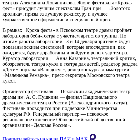
театрах Александра Ловянникова. Жюри фестиваля «Кроха-
фест» присудит лучшим спектаклям Гран-при — «Золотого
кролика», призы за лучшую режиссуру и лучшее
художественное оформление и специальный приз.
В рамках «Кроха-феста» в Псковском театре драмы пройдет
лаборатория беби-театра с участием артистов труппы. По
итогам работы лаборатории 13 и 14 декабря зрителям будут
показаны эскизы спектаклей, которые впоследствии, как
ожидается, будут доработаны и войдут в репертуар театра.
Куратор лаборатории — Анна Казарина, театральный критик,
обозреватель театра кукол и театра для детей, редактор раздела
«Дети» портала «Ваш досуг», ридер конкурса драматургии
«Маленькая Ремарка», пресс-секретарь Московского театра
кукол.
Организатор фестиваля — Псковский академический театр
драмы им. А. С. Пушкина — филиал Национального
драматического театра России (Александринского театра).
Фестиваль проводится при поддержке Министерства
культуры РФ. Генеральный партнер — псковское
региональное отделение Общероссийской общественной
организации «Деловая Россия».
Подписывайтесь на канал ПАИ в MAХ