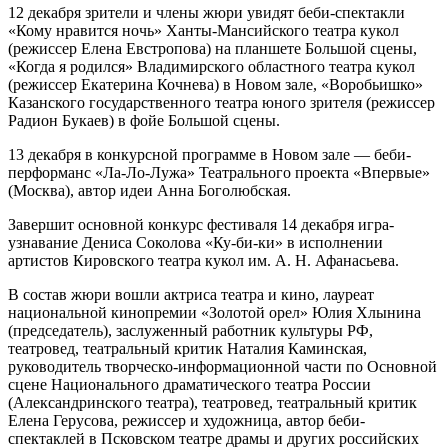
12 декабря зрители и члены жюри увидят беби-спектакли
«Кому нравится ночь» Ханты-Мансийского театра кукол
(режиссер Елена Евстропова) на планшете Большой сцены,
«Когда я родился» Владимирского областного театра кукол
(режиссер Екатерина Кочнева) в Новом зале, «Воробьишко»
Казанского государственного театра юного зрителя (режиссер
Радион Букаев) в фойе Большой сцены.
13 декабря в конкурсной программе в Новом зале — беби-
перформанс «Ла-Ло-Лужа» Театрального проекта «Впервые»
(Москва), автор идеи Анна Боголюбская.
Завершит основной конкурс фестиваля 14 декабря игра-
узнавание Дениса Соколова «Ку-би-ки» в исполнении
артистов Кировского театра кукол им. А. Н. Афанасьева.
В состав жюри вошли актриса театра и кино, лауреат
национальной кинопремии «Золотой орел» Юлия Хлынина
(председатель), заслуженный работник культуры РФ,
театровед, театральный критик Наталия Каминская,
руководитель творческо-информационной части по Основной
сцене Национального драматического театра России
(Александринского театра), театровед, театральный критик
Елена Герусова, режиссер и художница, автор беби-
спектаклей в Псковском театре драмы и других российских