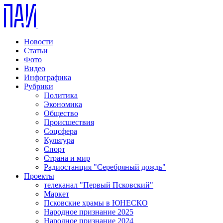
Новости
Статьи
Фото
Видео
Инфографика
Рубрики
Политика
Экономика
Общество
Происшествия
Соцсфера
Культура
Спорт
Страна и мир
Радиостанция "Серебряный дождь"
Проекты
телеканал "Первый Псковский"
Маркет
Псковские храмы в ЮНЕСКО
Народное признание 2025
Народное признание 2024