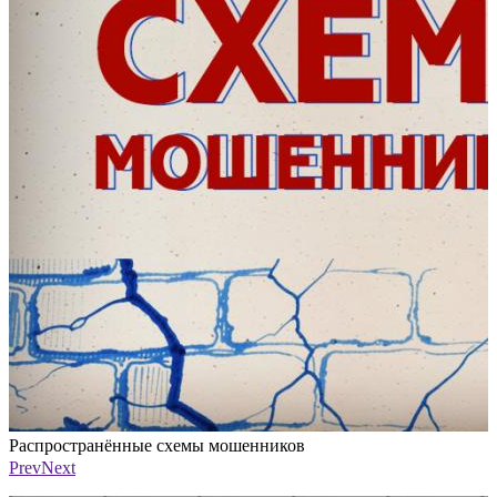
Распространённые схемы мошенников
Фото: ПАИ
Prev
Next